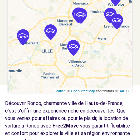
Voir l'agence
Free2Move Rent - GARAGE DE LA JUSTICE -
10.4
LYS-LEZ-LANNOY (C)
km
178 RUE JULES GUESDE
LYS-LEZ-LANNOY, 59390
Voir l'agence
Free2move Rent - DARBO RENT - LYS LEZ
11.8
Leaflet
| ©
OpenStreetMap
contributors ©
CARTO
LANNOY
km
Découvrir Roncq, charmante ville de Hauts-de-France,
49 RUE DE TOUFFLERS
LYS LEZ LANNOY, 59390
c'est s'offrir une expérience riche en découvertes. Que
vous veniez pour affaires ou pour le plaisir, la location de
Voir l'agence
voiture à Roncq avec
Free2Move
vous garantit flexibilité
et confort pour explorer la ville et sa région environnante