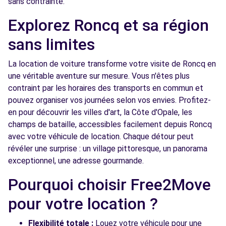
sans contrainte.
Free2Move Rent - GARAGE DUBOIS - LA
11.8
MADELEINE (C)
km
Explorez Roncq et sa région
20 RUE DU PRESIDENT POMPIDOU
sans limites
LA MADELEINE, 59110
La location de voiture transforme votre visite de Roncq en
Voir l'agence
une véritable aventure sur mesure. Vous n'êtes plus
contraint par les horaires des transports en commun et
pouvez organiser vos journées selon vos envies. Profitez-
Free2move Rent - S&You - VILLENEUVE
13.7
D'ASCQ CEDEX (P)
km
en pour découvrir les villes d'art, la Côte d'Opale, les
champs de bataille, accessibles facilement depuis Roncq
boulevard de l'Ouest
avec votre véhicule de location. Chaque détour peut
VILLENEUVE D'ASCQ, FR-59, 59491
révéler une surprise : un village pittoresque, un panorama
Voir l'agence
exceptionnel, une adresse gourmande.
Pourquoi choisir Free2Move
Free2move Rent - S&You - VILLENEUVE
13.7
pour votre location ?
D'ASCQ CEDEX (C)
km
120 BOULEVARD DE L'OUEST
Flexibilité totale :
Louez votre véhicule pour une