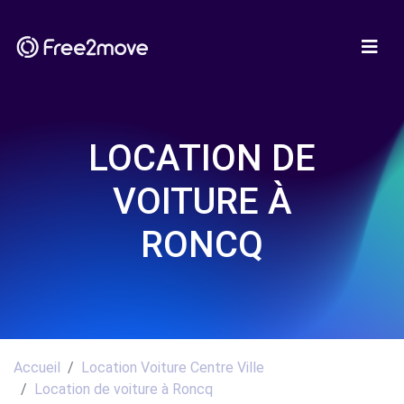
LOCATION DE
VOITURE À
RONCQ
Accueil
Location Voiture Centre Ville
Location de voiture à Roncq