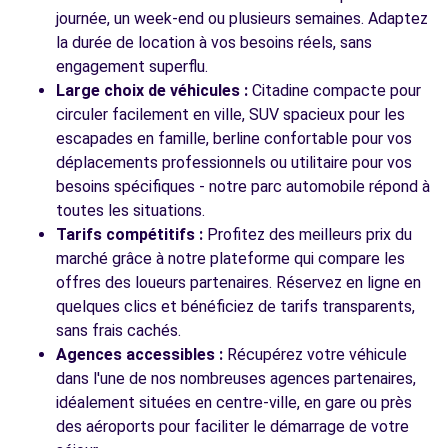
VILLENEUVE D'ASCQ CEDEX, FR-59, 59650
journée, un week-end ou plusieurs semaines. Adaptez
la durée de location à vos besoins réels, sans
Voir l'agence
engagement superflu.
Large choix de véhicules :
Citadine compacte pour
circuler facilement en ville, SUV spacieux pour les
Voir toutes les agences
escapades en famille, berline confortable pour vos
déplacements professionnels ou utilitaire pour vos
besoins spécifiques - notre parc automobile répond à
toutes les situations.
Tarifs compétitifs :
Profitez des meilleurs prix du
marché grâce à notre plateforme qui compare les
offres des loueurs partenaires. Réservez en ligne en
quelques clics et bénéficiez de tarifs transparents,
sans frais cachés.
Agences accessibles :
Récupérez votre véhicule
dans l'une de nos nombreuses agences partenaires,
idéalement situées en centre-ville, en gare ou près
des aéroports pour faciliter le démarrage de votre