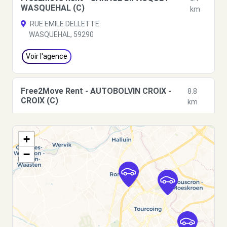
WASQUEHAL (C)
km
RUE EMILE DELLETTE
WASQUEHAL, 59290
Voir l'agence
Free2Move Rent - AUTOBOLVIN CROIX -
8.8
CROIX (C)
km
117 AVENUE DE L EUROPE
CROIX, 59170
+
Voir l'agence
−
Free2Move Rent - SARL DECALONNE -
8.9
WATTRELOS (C)
km
9 RUE PASTEUR
WATTRELOS, 59150