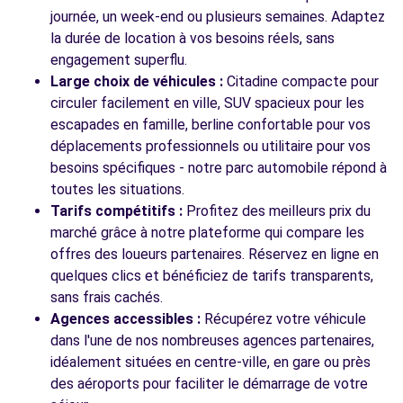
449/453 AVENUE DE DUNKERQUE
journée, un week-end ou plusieurs semaines. Adaptez
LILLE, FR-59, 59160
la durée de location à vos besoins réels, sans
engagement superflu.
Voir l'agence
Large choix de véhicules :
Citadine compacte pour
circuler facilement en ville, SUV spacieux pour les
escapades en famille, berline confortable pour vos
Voir toutes les agences
déplacements professionnels ou utilitaire pour vos
besoins spécifiques - notre parc automobile répond à
toutes les situations.
Tarifs compétitifs :
Profitez des meilleurs prix du
marché grâce à notre plateforme qui compare les
offres des loueurs partenaires. Réservez en ligne en
quelques clics et bénéficiez de tarifs transparents,
sans frais cachés.
Agences accessibles :
Récupérez votre véhicule
dans l'une de nos nombreuses agences partenaires,
idéalement situées en centre-ville, en gare ou près
des aéroports pour faciliter le démarrage de votre