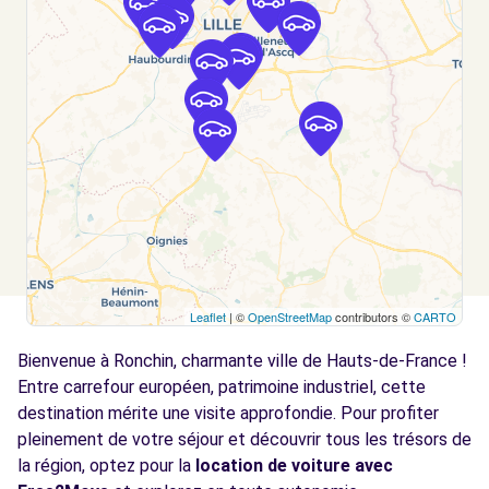
boulevard de l'Ouest
VILLENEUVE D'ASCQ, FR-59, 59491
Voir l'agence
Free2Move Rent - GARAGE DUBOIS - LA
5.2
MADELEINE (C)
km
20 RUE DU PRESIDENT POMPIDOU
LA MADELEINE, 59110
Voir l'agence
Leaflet
| ©
OpenStreetMap
contributors ©
CARTO
Free2move Rent - EURAUTO - LILLE
5.6
Bienvenue à Ronchin, charmante ville de Hauts-de-France !
ENGLOS (J)
km
Entre carrefour européen, patrimoine industriel, cette
CENTRE COMMERCIAL ROUTE DE SEQUEDIN
destination mérite une visite approfondie. Pour profiter
ENGLOS, 59320
pleinement de votre séjour et découvrir tous les trésors de
la région, optez pour la
location de voiture avec
Voir l'agence