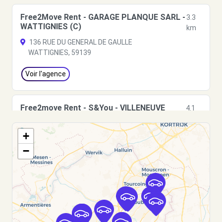
Free2Move Rent - GARAGE PLANQUE SARL -
3.3
WATTIGNIES (C)
km
136 RUE DU GENERAL DE GAULLE
WATTIGNIES, 59139
Voir l'agence
Free2move Rent - S&You - VILLENEUVE
4.1
D'ASCQ CEDEX (C)
km
120 BOULEVARD DE L'OUEST
+
VILLENEUVE D'ASCQ CEDEX, FR-59, 59650
−
Voir l'agence
Free2move Rent - S&You - VILLENEUVE
4.1
D'ASCQ CEDEX (P)
km