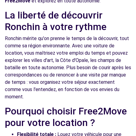
Free2Move
et explorez en toute autonomie.
La liberté de découvrir
Free2Move Rent - GARAGE DE LA HAUTE
5.8
BORNE - VILLENEUVE-D'ASCQ (C)
km
Ronchin à votre rythme
186 RUE DES FUSILLES
Ronchin mérite qu'on prenne le temps de la découvrir, tout
VILLENEUVE-D'ASCQ, 59650
comme sa région environnante. Avec une voiture de
Voir l'agence
location, vous maîtrisez votre emploi du temps et pouvez
explorer les villes d'art, la Côte d'Opale, les champs de
bataille en toute autonomie. Plus besoin de courir après les
Free2move Rent - S&YOU - LOMME (F)
6.4 km
correspondances ou de renoncer à une visite par manque
449-453 AVENUE DE DUNKERQUE
de temps : vous organisez votre séjour exactement
LOMME, 59160
comme vous l'entendez, en fonction de vos envies du
moment.
Voir l'agence
Pourquoi choisir Free2Move
pour votre location ?
Free2move Rent - S&You - LOMME CEDEX
6.4
(D)
km
Flexibilité totale :
Louez votre véhicule pour une