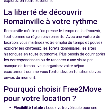
explorez en toute autonomie.
PARIS (C)
km
La liberté de découvrir
42 RUE BELGRAND
PARIS, 75020
Romainville à votre rythme
Voir l'agence
Romainville mérite qu'on prenne le temps de la découvrir,
tout comme sa région environnante. Avec une voiture de
location, vous maîtrisez votre emploi du temps et pouvez
Free2move Rent - S&You - BONDY (C)
4.0 km
explorer les châteaux, les forêts domaniales, les sites
97 AVENUE GALLIENI
historiques en toute autonomie. Plus besoin de courir après
BONDY, 93140
les correspondances ou de renoncer à une visite par
manque de temps : vous organisez votre séjour
Voir l'agence
exactement comme vous l'entendez, en fonction de vos
envies du moment.
Free2move Rent - S&You - BONDY (P)
4.1 km
Pourquoi choisir Free2Move
97 AVENUE GALLIENI
pour votre location ?
BONDY, FR-93, 93140
Voir l'agence
Flexibilité totale :
Louez votre véhicule pour une