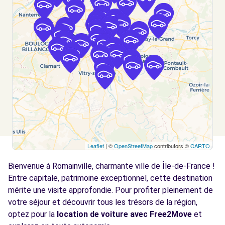
Voir l'agence
Free2Move Rent - GARAGE MOLIERE
3.0
WILSON - MONTREUIL (C)
km
16 RUE MOLIERE
MONTREUIL, 93100
Voir l'agence
Free2Move Rent - PARIS AUTOMOBILES
3.0
FAZIO PAF - BOBIGNY (C)
km
Leaflet
| ©
OpenStreetMap
contributors ©
CARTO
7-11 AVENUE DES LILAS
Bienvenue à Romainville, charmante ville de Île-de-France !
BOBIGNY, 93000
Entre capitale, patrimoine exceptionnel, cette destination
Voir l'agence
mérite une visite approfondie. Pour profiter pleinement de
votre séjour et découvrir tous les trésors de la région,
optez pour la
location de voiture avec Free2Move
et
Free2Move Rent - AUTO SPECIALITES -
3.3