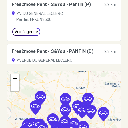
Free2move Rent - S&You - Pantin (P)
2.8 km
AV. DU GENERAL LECLERC
Pantin, FR-J, 93500
Voir l'agence
Free2move Rent - S&You - PANTIN (D)
2.8 km
AVENUE DU GENERAL LECLERC
PANTIN, 93500
+
Voir l'agence
−
Free2move Rent - S&You - PANTIN CEDEX
2.8
(C)
km
68/70 AVENUE DU GENERAL LECLERC
PANTIN CEDEX, FR-93, 93500