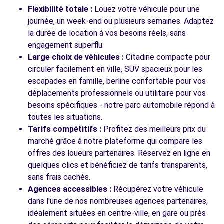
AVENUE JEAN MONNET
Flexibilité totale :
Louez votre véhicule pour une
LES PENNES-MIRABEAU, 13170
journée, un week-end ou plusieurs semaines. Adaptez
la durée de location à vos besoins réels, sans
Voir l'agence
engagement superflu.
Large choix de véhicules :
Citadine compacte pour
circuler facilement en ville, SUV spacieux pour les
Voir toutes les agences
escapades en famille, berline confortable pour vos
déplacements professionnels ou utilitaire pour vos
besoins spécifiques - notre parc automobile répond à
toutes les situations.
Tarifs compétitifs :
Profitez des meilleurs prix du
marché grâce à notre plateforme qui compare les
offres des loueurs partenaires. Réservez en ligne en
quelques clics et bénéficiez de tarifs transparents,
sans frais cachés.
Agences accessibles :
Récupérez votre véhicule
dans l'une de nos nombreuses agences partenaires,
idéalement situées en centre-ville, en gare ou près