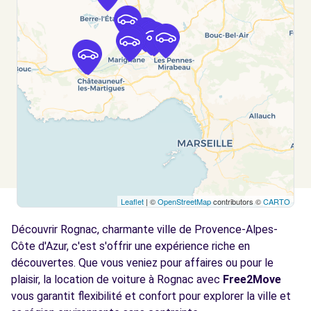
VITROLLES, 13127
Voir l'agence
Free2move Rent - S&You AIRPORT MRS -
8.1
MARIGNANE (C)
km
67 AVENUE DU 8 MAI 1945 - BP 209
MARIGNANE CEDEX, FR-13, 13700
Voir l'agence
Leaflet
| ©
OpenStreetMap
contributors ©
CARTO
Free2move Rent - S&You AIRPORT MRS -
8.1
MARIGNANE (D)
km
Découvrir Rognac, charmante ville de Provence-Alpes-
67 AVENUE DU 8 MAI 1945 - BP 209
Côte d'Azur, c'est s'offrir une expérience riche en
MARIGNANE CEDEX, FR-13, 13700
découvertes. Que vous veniez pour affaires ou pour le
plaisir, la location de voiture à Rognac avec
Free2Move
Voir l'agence
vous garantit flexibilité et confort pour explorer la ville et