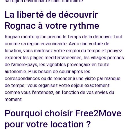
sa région environnante sans contrainte.
Free2move Rent - APS VITROLLES -
8.2
La liberté de découvrir
VITROLLES (C)
km
Rognac à votre rythme
88 BD DE L EUROPE
VITROLLES, 13127
Rognac mérite qu'on prenne le temps de la découvrir, tout
comme sa région environnante. Avec une voiture de
Voir l'agence
location, vous maîtrisez votre emploi du temps et pouvez
explorer les plages méditerranéennes, les villages perchés
Free2move Rent - S&You AIRPORT MRS -
8.5
de l'arrière-pays, les vignobles provençaux en toute
MARIGNANE (P)
km
autonomie. Plus besoin de courir après les
67 AVENUE DU 8 MAI 1945 - BP 209
correspondances ou de renoncer à une visite par manque
MARIGNANE, FR-13, 13700
de temps : vous organisez votre séjour exactement
comme vous l'entendez, en fonction de vos envies du
Voir l'agence
moment.
Pourquoi choisir Free2Move
Free2Move Rent - AFAG INNOVATION - LES
9.4
pour votre location ?
PENNES-MIRABEAU (C)
km