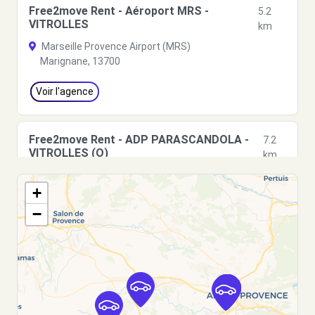
Free2move Rent - Aéroport MRS -
5.2
VITROLLES
km
Marseille Provence Airport (MRS)
Marignane, 13700
Voir l'agence
Free2move Rent - ADP PARASCANDOLA -
7.2
VITROLLES (O)
km
7 RUE DE MADRID
+
VITROLLES, 13127
−
Voir l'agence
Free2move Rent - APS VITROLLES -
7.9
VITROLLES (P)
km
88 BOULEVARD DE L'EUROPE