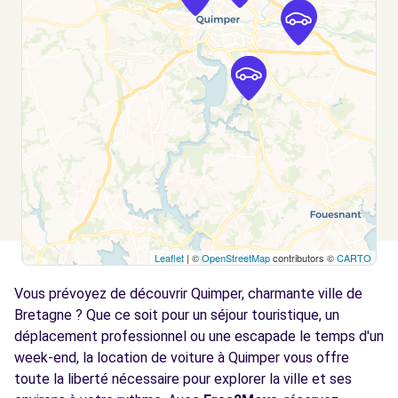
QUIMPER, FR-29, 29000
Voir l'agence
Free2move Rent - CAP SUD AUTOMOBILES
5.2
- QUIMPER (F)
km
5 RUE ROSA PARKS
QUIMPER, 29000
Voir l'agence
Leaflet
| ©
OpenStreetMap
contributors ©
CARTO
Free2Move Rent - GARAGE BARRE GUY -
6.8
PLONEIS (C)
km
Vous prévoyez de découvrir Quimper, charmante ville de
ZA DE KERGABEN
Bretagne ? Que ce soit pour un séjour touristique, un
PLONEIS, 29710
déplacement professionnel ou une escapade le temps d'un
week-end, la location de voiture à Quimper vous offre
Voir l'agence
toute la liberté nécessaire pour explorer la ville et ses