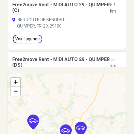
Free2move Rent - MIDI AUTO 29 - QUIMPER
5.1
(C)
km
450 ROUTE DE BENODET
QUIMPER, FR-29, 29100
Voir l'agence
Free2move Rent - MIDI AUTO 29 - QUIMPER
5.1
(DS)
km
450 ROUTE DE BENODET
+
QUIMPER, FR-29, 29100
−
Voir l'agence
Free2move Rent - AUTO CONCEPT SAS -
5.2
QUIMPER (O)
km
5 rue Rosa Parks - ZAC du Petit Guelen