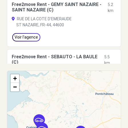
Free2move Rent - GEMY SAINT NAZAIRE -
5.2
SAINT NAZAIRE (C)
km
RUE DE LA COTE D'EMERAUDE
ST NAZAIRE, FR-44, 44600
Voir l'agence
Free2move Rent - SEBAUTO - LA BAULE
5.5
(C)
km
3 ALLEE DU PARC DE MESEMENA
+
LA BAULE, 44500
−
Voir l'agence
Free2Move Rent - 2S AUTO - GUERANDE
8.5
(C)
km
RUE DE LA LANDE