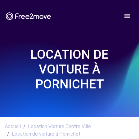
LOCATION DE
VOITURE À
PORNICHET
Accueil
Location Voiture Centre Ville
Location de voiture à Pornichet...