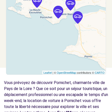
GUERANDE, 44350
Voir l'agence
Free2Move Rent - GARAGE DEPELSENAIRE -
10.7
ST-NAZAIRE (C)
km
RUE HENRI GAUTIER
ST-NAZAIRE, 44600
Voir l'agence
Leaflet
| ©
OpenStreetMap
contributors ©
CARTO
Free2Move Rent - SARL GARAGE BRULE -
13.5
ST-BREVIN-LES-PINS (C)
km
Vous prévoyez de découvrir Pornichet, charmante ville de
CHEMIN DES PINLUETTES - PA DE LA GUERCHE
Pays de la Loire ? Que ce soit pour un séjour touristique, un
ST-BREVIN-LES-PINS, 44250
déplacement professionnel ou une escapade le temps d'un
week-end, la location de voiture à Pornichet vous offre
Voir l'agence
toute la liberté nécessaire pour explorer la ville et ses