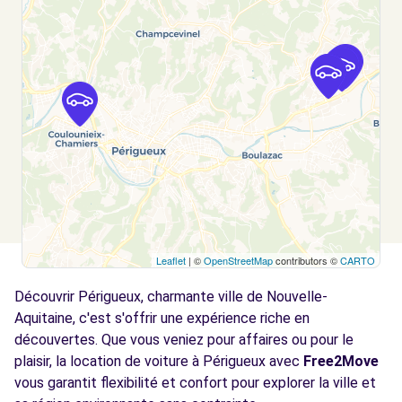
Voir l'agence
Free2move Rent - JT AUTO - CHATEAU
6.4
L'EVEQUE
km
ROUTE DE PERIGUEUX
CHATEAU L'EVEQUE, 24460
Voir l'agence
Leaflet
| ©
OpenStreetMap
contributors ©
CARTO
Découvrir Périgueux, charmante ville de Nouvelle-
Aquitaine, c'est s'offrir une expérience riche en
découvertes. Que vous veniez pour affaires ou pour le
plaisir, la location de voiture à Périgueux avec
Free2Move
vous garantit flexibilité et confort pour explorer la ville et