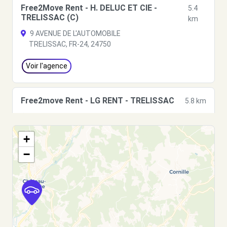
Free2Move Rent - H. DELUC ET CIE -
5.4
TRELISSAC (C)
km
9 AVENUE DE L'AUTOMOBILE
TRELISSAC, FR-24, 24750
Voir l'agence
Free2move Rent - LG RENT - TRELISSAC
5.8 km
29 avenue de l'automobile
TRELISSAC, 24750
+
Voir l'agence
−
Free2move Rent - CLARA AUTOMOBILES -
5.9
PERIGUEUX TRELISSAC (P)
km
31 AVENUE DE L'AUTOMOBILE
TRELISSAC, FR-24, 24750