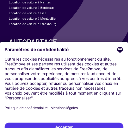
Location de voiture à Nantes
Location de voiture à Bordeaux
Location de voiture à Lille
Location de voiture à Montpellier
Location de voiture à Strasbourg
AUTOPARTAGE
NOS VILLES
Paris
Madrid
Washington DC
Milan
Rome
Turin
Vienne
Berlin
Cologne
Düsseldorf
Francfort
Hambourg
Munich