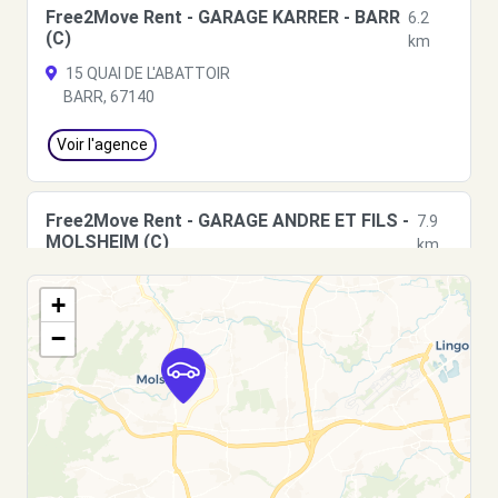
Free2Move Rent - GARAGE KARRER - BARR
6.2
(C)
km
15 QUAI DE L'ABATTOIR
BARR, 67140
Voir l'agence
Free2Move Rent - GARAGE ANDRE ET FILS -
7.9
MOLSHEIM (C)
km
2 RUE ANTOINE DE ST EXUPERY - ZONE ECOSPACE
+
MOLSHEIM, 67120
−
Voir l'agence
Free2Move Rent - SEPULVEDA GARAGE -
11.7
ERSTEIN (C)
km
1 RUE DE NAIROBI