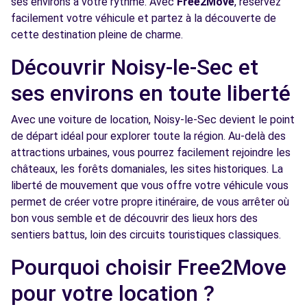
ses environs à votre rythme. Avec
Free2Move
, réservez
AVENUE DU GENERAL LECLERC
facilement votre véhicule et partez à la découverte de
PANTIN, 93500
cette destination pleine de charme.
Voir l'agence
Découvrir Noisy-le-Sec et
ses environs en toute liberté
Free2move Rent - S&You - PANTIN CEDEX
3.8
(C)
km
Avec une voiture de location, Noisy-le-Sec devient le point
68/70 AVENUE DU GENERAL LECLERC
de départ idéal pour explorer toute la région. Au-delà des
PANTIN CEDEX, FR-93, 93500
attractions urbaines, vous pourrez facilement rejoindre les
châteaux, les forêts domaniales, les sites historiques. La
Voir l'agence
liberté de mouvement que vous offre votre véhicule vous
permet de créer votre propre itinéraire, de vous arrêter où
bon vous semble et de découvrir des lieux hors des
Free2move Rent - S&You - FONTENAY
4.4
sentiers battus, loin des circuits touristiques classiques.
SOUS BOIS (P)
km
9-15 AV DE LA REPUBLIQUE
Pourquoi choisir Free2Move
FONTENAY SOUS BOIS, FR-94, 94120
pour votre location ?
Voir l'agence