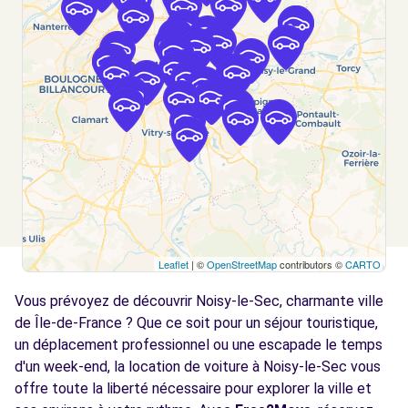
Voir l'agence
Free2Move Rent - GARAGE MOLIERE
3.6
WILSON - MONTREUIL (C)
km
16 RUE MOLIERE
MONTREUIL, 93100
Voir l'agence
Free2move Rent - S&You - Pantin (P)
3.7 km
Leaflet
| ©
OpenStreetMap
contributors ©
CARTO
AV. DU GENERAL LECLERC
Pantin, FR-J, 93500
Vous prévoyez de découvrir Noisy-le-Sec, charmante ville
de Île-de-France ? Que ce soit pour un séjour touristique,
Voir l'agence
un déplacement professionnel ou une escapade le temps
d'un week-end, la location de voiture à Noisy-le-Sec vous
Free2move Rent - S&You - PANTIN (D)
offre toute la liberté nécessaire pour explorer la ville et
3.8 km