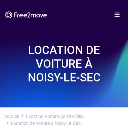
LOCATION DE
VOITURE À
NOISY-LE-SEC
Accueil
Location Voiture Centre Ville
Location de voiture à Noisy-le-Sec...