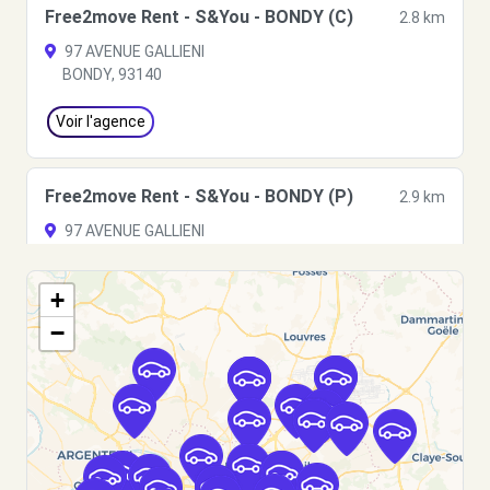
Free2move Rent - S&You - BONDY (C)
2.8 km
97 AVENUE GALLIENI
BONDY, 93140
Voir l'agence
Free2move Rent - S&You - BONDY (P)
2.9 km
97 AVENUE GALLIENI
BONDY, FR-93, 93140
+
Voir l'agence
−
Free2Move Rent - GARAGE FOUGERE ET CIE -
3.4
LE PRE-ST-GERVAIS (C)
km
27 RUE ANDRE JOINEAU
LE PRE-ST-GERVAIS, 93310