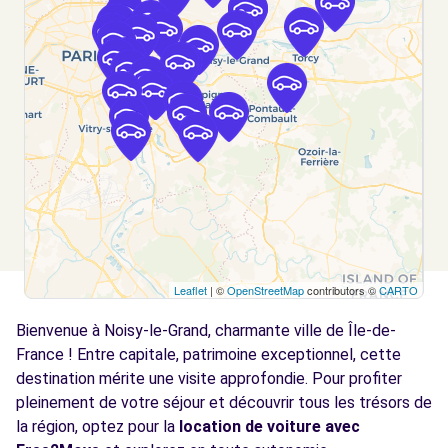
LE RAINCY, 93340
Voir l'agence
Free2Move Rent - TRUJAS PARIS EST
6.1
CHAMPIGNY-SUR-MARNE - CHAMPIGNY-SUR-
km
MARNE (C)
23 AVENUE ROGER SALENGRO
CHAMPIGNY-SUR-MARNE, 94500
Voir l'agence
Leaflet
| ©
OpenStreetMap
contributors ©
CARTO
Free2move Rent - S&You - JOINVILLE LE
6.3
Bienvenue à Noisy-le-Grand, charmante ville de Île-de-
PONT (P)
km
France ! Entre capitale, patrimoine exceptionnel, cette
49-57 AV DU GENERAL GALLIENI
destination mérite une visite approfondie. Pour profiter
JOINVILLE LE PONT, FR-94, 94340
pleinement de votre séjour et découvrir tous les trésors de
la région, optez pour la
location de voiture avec
Voir l'agence