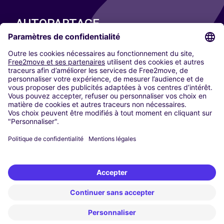
AUTOPARTAGE
NOS VILLES
Paris
Madrid
Washington DC
Milan
Rome
Turin
Vienne
Berlin
Cologne
Düsseldorf
Francfort
Hambourg
Munich
Stuttgart
Amsterdam