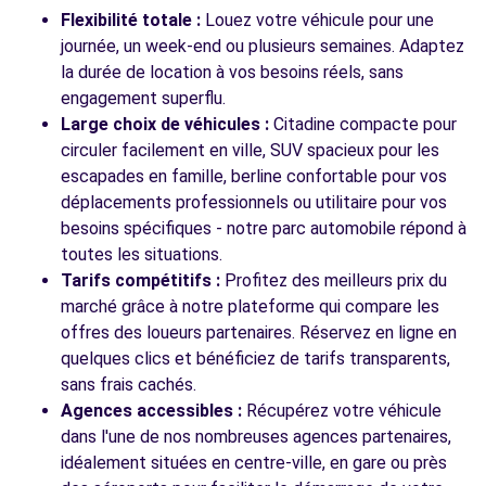
Flexibilité totale :
Louez votre véhicule pour une
16 AVENUE DE ROSNY
journée, un week-end ou plusieurs semaines. Adaptez
NOISY-LE-SEC, 93130
la durée de location à vos besoins réels, sans
Voir l'agence
engagement superflu.
Large choix de véhicules :
Citadine compacte pour
circuler facilement en ville, SUV spacieux pour les
escapades en famille, berline confortable pour vos
Voir toutes les agences
déplacements professionnels ou utilitaire pour vos
besoins spécifiques - notre parc automobile répond à
toutes les situations.
Tarifs compétitifs :
Profitez des meilleurs prix du
marché grâce à notre plateforme qui compare les
offres des loueurs partenaires. Réservez en ligne en
quelques clics et bénéficiez de tarifs transparents,
sans frais cachés.
Agences accessibles :
Récupérez votre véhicule
dans l'une de nos nombreuses agences partenaires,
idéalement situées en centre-ville, en gare ou près