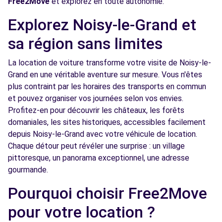
Free2Move
et explorez en toute autonomie.
Explorez Noisy-le-Grand et
Free2Move Rent - AUTO REPARATION
7.0
TORCY - TORCY (C)
km
sa région sans limites
11 RUE DE L'ORANGERIE
La location de voiture transforme votre visite de Noisy-le-
TORCY, 77200
Grand en une véritable aventure sur mesure. Vous n'êtes
Voir l'agence
plus contraint par les horaires des transports en commun
et pouvez organiser vos journées selon vos envies.
Profitez-en pour découvrir les châteaux, les forêts
Free2move Rent - S&You - FONTENAY
7.1
domaniales, les sites historiques, accessibles facilement
SOUS BOIS (P)
km
depuis Noisy-le-Grand avec votre véhicule de location.
9-15 AV DE LA REPUBLIQUE
Chaque détour peut révéler une surprise : un village
FONTENAY SOUS BOIS, FR-94, 94120
pittoresque, un panorama exceptionnel, une adresse
gourmande.
Voir l'agence
Pourquoi choisir Free2Move
pour votre location ?
Free2Move Rent - SACAM - NOISY-LE-SEC
7.4
(C)
km