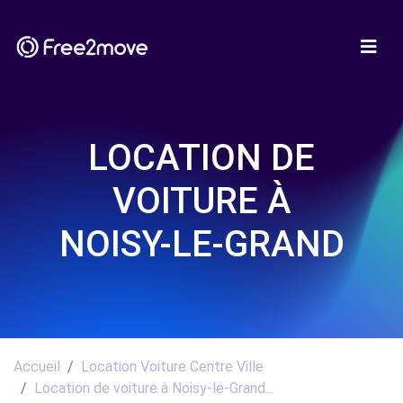
LOCATION DE
VOITURE À
NOISY-LE-GRAND
Accueil
Location Voiture Centre Ville
Location de voiture à Noisy-le-Grand...