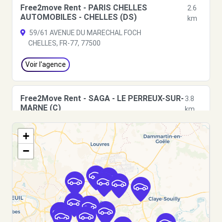
Free2move Rent - PARIS CHELLES
2.6
AUTOMOBILES - CHELLES (DS)
km
59/61 AVENUE DU MARECHAL FOCH
CHELLES, FR-77, 77500
Voir l'agence
Free2Move Rent - SAGA - LE PERREUX-SUR-
3.8
MARNE (C)
km
127-129 AVENUE PIERRE BROSSOLETTE
+
LE PERREUX-SUR-MARNE, 94170
−
Voir l'agence
Free2Move Rent - GARAGE DE L'EUROPE -
5.7
LE RAINCY (C)
km
144 AVENUE THIERS