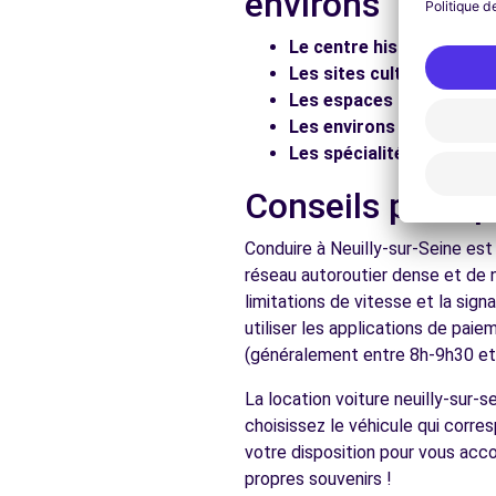
environs
Voir l'agence
Le centre historique :
Flâ
Les sites culturels :
Visit
Les espaces naturels :
Pr
Free2move Rent - S&You - NANTERRE (D)
Les environs :
Explorez le
Les spécialités locales :
D
49 Rue Noël Pons
NANTERRE, 92000
Conseils pratiq
Voir l'agence
Conduire à Neuilly-sur-Seine est
réseau autoroutier dense et de 
limitations de vitesse et la sig
Voir toutes les ag
utiliser les applications de pai
(généralement entre 8h-9h30 et 1
La location voiture neuilly-sur-
choisissez le véhicule qui corr
votre disposition pour vous acc
propres souvenirs !