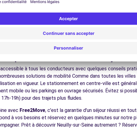
nez dans les ruelles du cœur de ville et découvrez son patrimoin
ez les musées et monuments qui font la richesse de Neuilly-sur-
ofitez des parcs et jardins pour une pause détente en pleine nat
4.1 km
s châteaux, les forêts domaniales, les sites historiques, facilem
écouvrez la gastronomie régionale dans les restaurants et marc
ues pour conduire à Neuilly-sur
 accessible à tous les conducteurs avec quelques conseils prati
nombreuses solutions de mobilité Comme dans toutes les villes 
nalisation en vigueur. Le stationnement en centre-ville est géné
ences
ement mobile ou les parkings en ouvrage sécurisés. Évitez si possi
7h-19h) pour des trajets plus fluides.
seine avec
Free2Move
, c'est la garantie d'un séjour réussi en tou
espond à vos besoins et réservez en quelques minutes sur notre 
ompagner. Prêt à découvrir Neuilly-sur-Seine autrement ? Réser