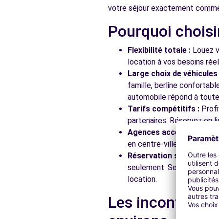
votre séjour exactement comme 
Pourquoi choisi
Free2move Rent - S&You - NANTERRE (C)
49 Rue Noël Pons
Flexibilité totale :
Louez vo
NANTERRE, 92000
location à vos besoins rée
Large choix de véhicules 
Voir l'agence
famille, berline confortab
automobile répond à toutes
Tarifs compétitifs :
Profi
Free2move Rent - S&You - NANTERRE (P)
partenaires. Réservez en li
49 Rue Noël Pons
Agences accessibles :
Ré
NANTERRE, 92000
en centre-ville, en gare ou
Réservation simplifiée :
N
Voir l'agence
seulement. Service client
location.
Free2move Rent - S&You - NANTERRE (F)
Les incontourna
49 Rue Noël Pons
NANTERRE, 92000