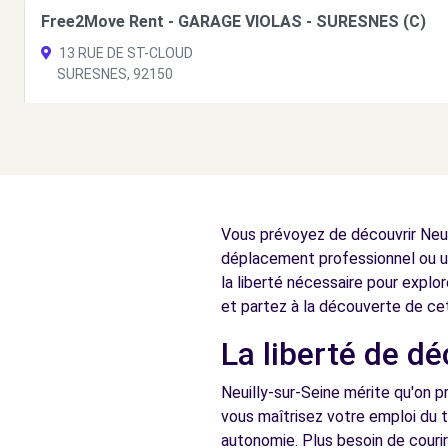
Free2Move Rent - GARAGE VIOLAS - SURESNES (C)
13 RUE DE ST-CLOUD
SURESNES, 92150
Voir l'agence
Free2Move Rent - CONFORT AUTO - CLICHY (C)
10 RUE MADAME DE SANZILLON
Vous prévoyez de découvrir Neuil
CLICHY, 92110
déplacement professionnel ou un
Voir l'agence
la liberté nécessaire pour explor
et partez à la découverte de ce
La liberté de dé
Free2move Rent - S&You - NANTERRE (AR)
49 Rue Noël Pons
Neuilly-sur-Seine mérite qu'on p
NANTERRE, 92000
vous maîtrisez votre emploi du t
autonomie. Plus besoin de couri
Voir l'agence