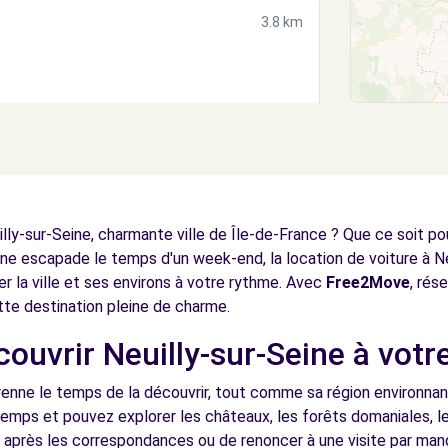
3.8 km
3.9 km
ly-sur-Seine, charmante ville de Île-de-France ? Que ce soit pour
e escapade le temps d'un week-end, la location de voiture à Ne
er la ville et ses environs à votre rythme. Avec
Free2Move
, rés
tte destination pleine de charme.
couvrir Neuilly-sur-Seine à vot
4.1 km
renne le temps de la découvrir, tout comme sa région environnan
emps et pouvez explorer les châteaux, les forêts domaniales, le
r après les correspondances ou de renoncer à une visite par ma