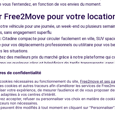
vous l'entendez, en fonction de vos envies du moment.
r Free2Move pour votre locatio
4.1 km
tre véhicule pour une journée, un week-end ou plusieurs semai
ls, sans engagement superflu.
:
Citadine compacte pour circuler facilement en ville, SUV spac
le pour vos déplacements professionnels ou utilitaire pour vos be
 les situations.
tez des meilleurs prix du marché grâce à notre plateforme qui c
4.1 km
gne en quelques clics et bénéficiez de tarifs transparents, sans 
cupérez votre véhicule dans l'une de nos nombreuses agences p
 près des aéroports pour faciliter le démarrage de votre séjour.
otre plateforme intuitive vous permet de réserver votre véhicu
 disponible pour répondre à toutes vos questions et vous accom
4.1 km
bles à découvrir à Neuilly-sur-S