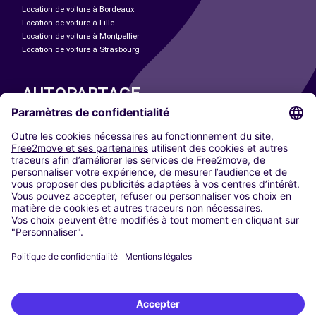
Location de voiture à Bordeaux
Location de voiture à Lille
Location de voiture à Montpellier
Location de voiture à Strasbourg
AUTOPARTAGE
NOS VILLES
Paris
Madrid
Washington DC
Milan
Rome
Turin
Vienne
Berlin
Cologne
Düsseldorf
Francfort
Hambourg
Munich
Stuttgart