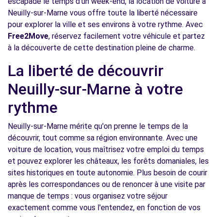
escapade le temps d'un week-end, la location de voiture à
Neuilly-sur-Marne vous offre toute la liberté nécessaire
Voir l'agence
pour explorer la ville et ses environs à votre rythme. Avec
Free2Move
, réservez facilement votre véhicule et partez
à la découverte de cette destination pleine de charme.
Free2Move Rent - SACAM - NOISY-LE-SEC
5.3
(C)
km
La liberté de découvrir
16 AVENUE DE ROSNY
Neuilly-sur-Marne à votre
NOISY-LE-SEC, 93130
rythme
Voir l'agence
Neuilly-sur-Marne mérite qu'on prenne le temps de la
découvrir, tout comme sa région environnante. Avec une
Free2move Rent - S&You - JOINVILLE LE
5.5
PONT (P)
km
voiture de location, vous maîtrisez votre emploi du temps
et pouvez explorer les châteaux, les forêts domaniales, les
49-57 AV DU GENERAL GALLIENI
sites historiques en toute autonomie. Plus besoin de courir
JOINVILLE LE PONT, FR-94, 94340
après les correspondances ou de renoncer à une visite par
Voir l'agence
manque de temps : vous organisez votre séjour
exactement comme vous l'entendez, en fonction de vos