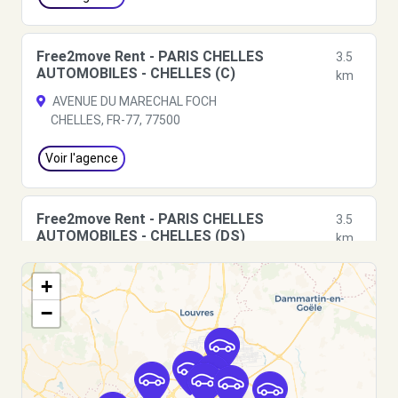
Free2move Rent - PARIS CHELLES
3.5
AUTOMOBILES - CHELLES (C)
km
AVENUE DU MARECHAL FOCH
CHELLES, FR-77, 77500
Voir l'agence
Free2move Rent - PARIS CHELLES
3.5
AUTOMOBILES - CHELLES (DS)
km
59/61 AVENUE DU MARECHAL FOCH
+
CHELLES, FR-77, 77500
−
Voir l'agence
Free2Move Rent - GARAGE DE L'EUROPE -
4.3