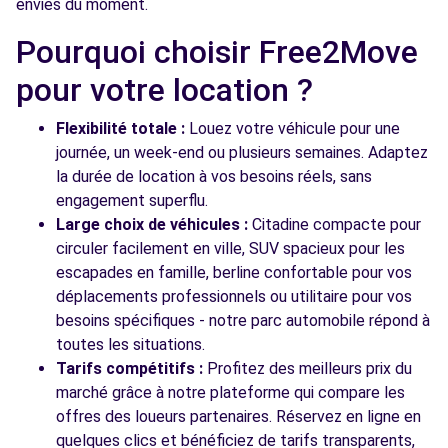
envies du moment.
Free2move Rent - S&You - BONDY (P)
6.4 km
Pourquoi choisir Free2Move
97 AVENUE GALLIENI
BONDY, FR-93, 93140
pour votre location ?
Voir l'agence
Flexibilité totale :
Louez votre véhicule pour une
journée, un week-end ou plusieurs semaines. Adaptez
la durée de location à vos besoins réels, sans
Voir toutes les agences
engagement superflu.
Large choix de véhicules :
Citadine compacte pour
circuler facilement en ville, SUV spacieux pour les
escapades en famille, berline confortable pour vos
déplacements professionnels ou utilitaire pour vos
besoins spécifiques - notre parc automobile répond à
toutes les situations.
Tarifs compétitifs :
Profitez des meilleurs prix du
marché grâce à notre plateforme qui compare les
offres des loueurs partenaires. Réservez en ligne en
quelques clics et bénéficiez de tarifs transparents,