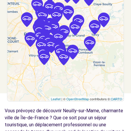
LE RAINCY (C)
km
144 AVENUE THIERS
LE RAINCY, 93340
Voir l'agence
Free2Move Rent - TRUJAS PARIS EST
5.3
CHAMPIGNY-SUR-MARNE - CHAMPIGNY-SUR-
km
MARNE (C)
23 AVENUE ROGER SALENGRO
CHAMPIGNY-SUR-MARNE, 94500
Voir l'agence
Leaflet
| ©
OpenStreetMap
contributors ©
CARTO
Free2move Rent - S&You - FONTENAY
5.3
Vous prévoyez de découvrir Neuilly-sur-Marne, charmante
SOUS BOIS (P)
km
ville de Île-de-France ? Que ce soit pour un séjour
9-15 AV DE LA REPUBLIQUE
touristique, un déplacement professionnel ou une
FONTENAY SOUS BOIS, FR-94, 94120