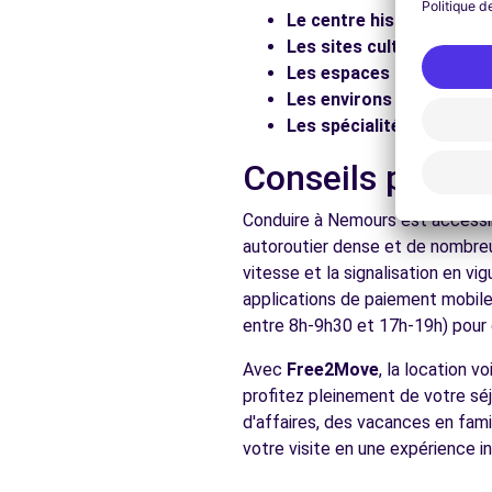
Le centre historique :
Flâ
Les sites culturels :
Visit
Les espaces naturels :
Pr
Les environs :
Explorez le
Les spécialités locales :
D
Conseils prati
Conduire à Nemours est accessib
autoroutier dense et de nombreu
vitesse et la signalisation en v
applications de paiement mobile 
entre 8h-9h30 et 17h-19h) pour d
Avec
Free2Move
, la location 
profitez pleinement de votre sé
d'affaires, des vacances en fami
votre visite en une expérience in