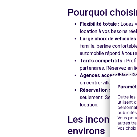
Pourquoi choisi
Flexibilité totale :
Louez vo
location à vos besoins rée
Large choix de véhicules 
famille, berline confortab
automobile répond à toutes
Tarifs compétitifs :
Profi
partenaires. Réservez en li
Agences accessibles :
Ré
en centre-ville, en gare ou
Réservation simplifiée :
N
seulement. Service client
location.
Les incontourna
environs