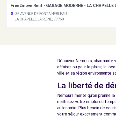
Free2move Rent - GARAGE MODERNE - LA CHAPELLE L
36 AVENUE DE FONTAINEBLEAU
LA CHAPELLE LA REINE, 77760
Voir l'agence
Free2move Rent - GARAGE MODERNE - LA CHAPELLE L
36 AVENUE DE FONTAINEBLEAU
Découvrir Nemours, charmante vil
LA CHAPELLE-LA-REINE, 77760
affaires ou pour le plaisir, la l
Voir l'agence
ville et sa région environnante s
La liberté de d
Nemours mérite qu'on prenne le 
maîtrisez votre emploi du temps 
autonomie. Plus besoin de couri
votre séjour exactement comme 