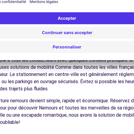
nez dans les ruelles du cœur de ville et découvrez son patrimoin
ez les musées et monuments qui font la richesse de Nemours.
ofitez des parcs et jardins pour une pause détente en pleine nat
s châteaux, les forêts domaniales, les sites historiques, facilem
écouvrez la gastronomie régionale dans les restaurants et ma
ques pour conduire à Nemours
le à tous les conducteurs avec quelques conseils pratiques. la 
ses solutions de mobilité Comme dans toutes les villes français
igueur. Le stationnement en centre-ville est généralement régleme
ou les parkings en ouvrage sécurisés. Évitez si possible les he
es trajets plus fluides.
voiture nemours devient simple, rapide et économique. Réservez 
jour pour découvrir Nemours et toutes les merveilles de sa régio
lle ou une escapade romantique, nous avons la solution de mobil
oubliable!