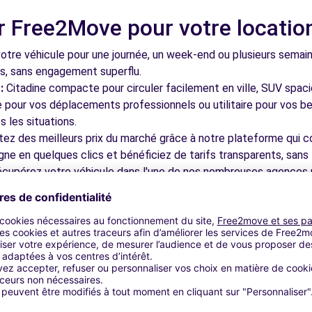
r Free2Move pour votre locatio
tre véhicule pour une journée, un week-end ou plusieurs semai
ls, sans engagement superflu.
:
Citadine compacte pour circuler facilement en ville, SUV spac
le pour vos déplacements professionnels ou utilitaire pour vos be
 les situations.
tez des meilleurs prix du marché grâce à notre plateforme qui c
gne en quelques clics et bénéficiez de tarifs transparents, sans 
cupérez votre véhicule dans l'une de nos nombreuses agences p
 près des aéroports pour faciliter le démarrage de votre séjour.
otre plateforme intuitive vous permet de réserver votre véhicu
 disponible pour répondre à toutes vos questions et vous accom
bles à découvrir à Nemours et 