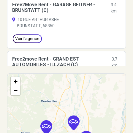
Free2Move Rent - GARAGE GEITNER -
3.4
BRUNSTATT (C)
km
10 RUE ARTHUR ASHE
BRUNSTATT, 68350
Voir l'agence
Free2move Rent - GRAND EST
3.7
AUTOMOBILES - ILLZACH (C)
km
20 rue d'Annecy
+
ILLZACH, FR-68, 68110
−
Voir l'agence
Free2Move Rent - GARAGE ROLAND SARL -
3.7
RIEDISHEIM (C)
km
1A RUE DE L'INDUSTRIE