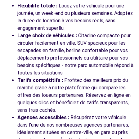
4 RUE DE LA SAUGE
Flexibilité totale :
Louez votre véhicule pour une
CERNAY, 68700
journée, un week-end ou plusieurs semaines. Adaptez
la durée de location à vos besoins réels, sans
Voir l'agence
engagement superflu.
Large choix de véhicules :
Citadine compacte pour
circuler facilement en ville, SUV spacieux pour les
Voir toutes les agences
escapades en famille, berline confortable pour vos
déplacements professionnels ou utilitaire pour vos
besoins spécifiques - notre parc automobile répond à
toutes les situations.
Tarifs compétitifs :
Profitez des meilleurs prix du
marché grâce à notre plateforme qui compare les
offres des loueurs partenaires. Réservez en ligne en
quelques clics et bénéficiez de tarifs transparents,
sans frais cachés.
Agences accessibles :
Récupérez votre véhicule
dans l'une de nos nombreuses agences partenaires,
idéalement situées en centre-ville, en gare ou près