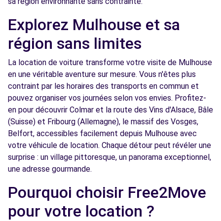
sa région environnante sans contrainte.
Free2Move Rent - SARL GARAGE SEEMANN
7.0
Explorez Mulhouse et sa
- HABSHEIM (C)
km
région sans limites
224 RUE DU GENERAL DE GAULLE
HABSHEIM, 68440
La location de voiture transforme votre visite de Mulhouse
en une véritable aventure sur mesure. Vous n'êtes plus
Voir l'agence
contraint par les horaires des transports en commun et
pouvez organiser vos journées selon vos envies. Profitez-
Free2Move Rent - GARAGE DU CENTRE -
7.6
en pour découvrir Colmar et la route des Vins d'Alsace, Bâle
WITTENHEIM (C)
km
(Suisse) et Fribourg (Allemagne), le massif des Vosges,
22 RUE DE LORRAINE
Belfort, accessibles facilement depuis Mulhouse avec
WITTENHEIM, 68270
votre véhicule de location. Chaque détour peut révéler une
surprise : un village pittoresque, un panorama exceptionnel,
Voir l'agence
une adresse gourmande.
Pourquoi choisir Free2Move
Free2Move Rent - GARAGE DES PINS -
12.3
pour votre location ?
CERNAY (C)
km