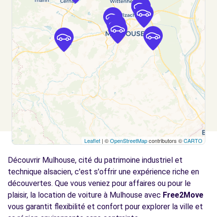
RIEDISHEIM, 68400
Voir l'agence
Free2move Rent - DS STORE MULHOUSE -
3.7
ILLZACH (DS)
km
7 RUE DE BERNE
ILLZACH, FR-68, 68110
Voir l'agence
Leaflet
| ©
OpenStreetMap
contributors ©
CARTO
Free2move Rent - GRAND EST
3.7
AUTOMOBILES - ILLZACH (P)
km
Découvrir Mulhouse, cité du patrimoine industriel et
7 RUE DE BERNE
technique alsacien, c'est s'offrir une expérience riche en
ILLZACH, FR-68, 68110
découvertes. Que vous veniez pour affaires ou pour le
plaisir, la location de voiture à Mulhouse avec
Free2Move
Voir l'agence
vous garantit flexibilité et confort pour explorer la ville et