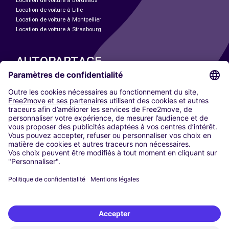
Location de voiture à Bordeaux
Location de voiture à Lille
Location de voiture à Montpellier
Location de voiture à Strasbourg
AUTOPARTAGE
NOS VILLES
Paris
Madrid
Washington DC
Milan
Rome
Turin
Vienne
Berlin
Cologne
Düsseldorf
Francfort
Hambourg
Munich
Stuttgart
Amsterdam