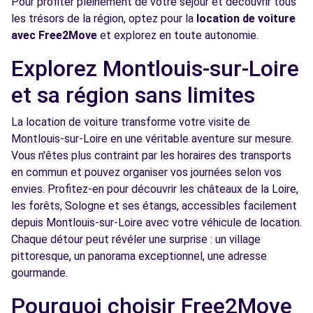
Pour profiter pleinement de votre séjour et découvrir tous
les trésors de la région, optez pour la
location de voiture
Free2move Rent - GROUPE AUTOSPHERE -
12.9
avec Free2Move
et explorez en toute autonomie.
ST-CYR-SUR-LOIRE (O)
km
Explorez Montlouis-sur-Loire
211 BOULEVARD DU GENERAL DE GAULLE
ST-CYR-SUR-LOIRE, 37540
et sa région sans limites
Voir l'agence
La location de voiture transforme votre visite de
Montlouis-sur-Loire en une véritable aventure sur mesure.
Vous n'êtes plus contraint par les horaires des transports
Free2move Rent - ABCIS TOURAINE BY
13.2
en commun et pouvez organiser vos journées selon vos
AUTOSPHERE - ST CYR SUR LOIRE (P)
km
envies. Profitez-en pour découvrir les châteaux de la Loire,
215 BD CHARLES DE GAULLE
les forêts, Sologne et ses étangs, accessibles facilement
ST CYR SUR LOIRE, FR-37, 37540
depuis Montlouis-sur-Loire avec votre véhicule de location.
Chaque détour peut révéler une surprise : un village
Voir l'agence
pittoresque, un panorama exceptionnel, une adresse
gourmande.
Free2move Rent - LAURIER AUTOMOBILES
14.8
Pourquoi choisir Free2Move
- AMBOISE (C)
km