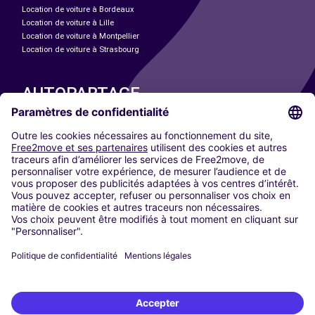
Location de voiture à Bordeaux
Location de voiture à Lille
Location de voiture à Montpellier
Location de voiture à Strasbourg
AUTOPARTAGE
NOS VILLES
Paris
Madrid
Washington DC
Milan
Rome
Turin
Vienne
Berlin
Cologne
Düsseldorf
Francfort
Hambourg
Munich
Stuttgart