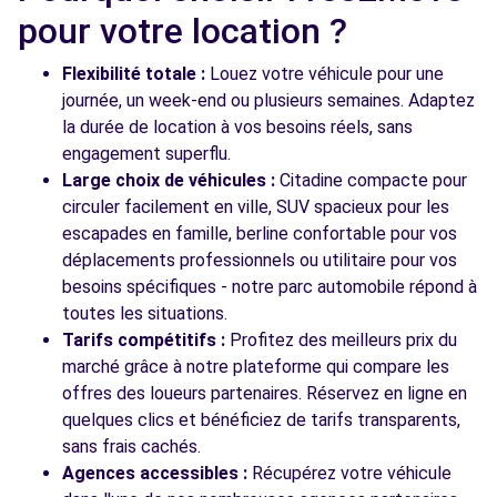
34 RUE ABEL GODY
pour votre location ?
AMBOISE, 37400
Flexibilité totale :
Louez votre véhicule pour une
Voir l'agence
journée, un week-end ou plusieurs semaines. Adaptez
la durée de location à vos besoins réels, sans
engagement superflu.
Voir toutes les agences
Large choix de véhicules :
Citadine compacte pour
circuler facilement en ville, SUV spacieux pour les
escapades en famille, berline confortable pour vos
déplacements professionnels ou utilitaire pour vos
besoins spécifiques - notre parc automobile répond à
toutes les situations.
Tarifs compétitifs :
Profitez des meilleurs prix du
marché grâce à notre plateforme qui compare les
offres des loueurs partenaires. Réservez en ligne en
quelques clics et bénéficiez de tarifs transparents,
sans frais cachés.
Agences accessibles :
Récupérez votre véhicule