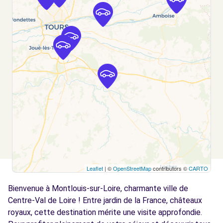
CHAMBRAY-LÈS-TOURS, FR-37, 37170
Voir l'agence
Free2move Rent - ABCIS TOURAINE BY
11.3
AUTOSPHERE - CHAMBRAY-LÈS-TOURS (P)
km
236 AVENUE DU GRAND SUD
CHAMBRAY LES TOURS, FR-37, 37170
Voir l'agence
Free2Move Rent - GARAGE ROUVRE -
12.7
TRUYES (C)
km
Leaflet
| ©
OpenStreetMap
contributors ©
CARTO
ALLEE DE LA TOUR CARREE
Bienvenue à Montlouis-sur-Loire, charmante ville de
TRUYES, 37320
Centre-Val de Loire ! Entre jardin de la France, châteaux
Voir l'agence
royaux, cette destination mérite une visite approfondie.