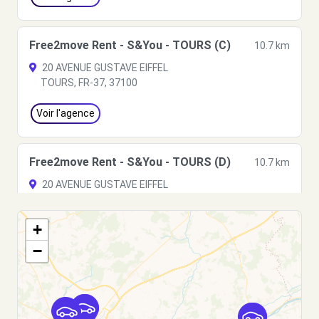
Free2move Rent - S&You - TOURS (C)
10.7 km
20 AVENUE GUSTAVE EIFFEL
TOURS, FR-37, 37100
Voir l'agence
Free2move Rent - S&You - TOURS (D)
10.7 km
20 AVENUE GUSTAVE EIFFEL
TOURS, FR-37, 37100
+
Voir l'agence
−
Free2move Rent - ABCIS TOURAINE BY
11.3
AUTOSPHERE - CHAMBRAY-LÈS-TOURS (O)
km
236 Avenue du Grand Sud