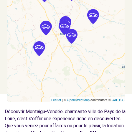
VIEILLEVIGNE (C)
km
9 RUE DE DION BOUTON
VIEILLEVIGNE, 44116
Voir l'agence
Free2Move Rent - BRUFFIERE AUTOMOBILES
9.6
SAS - LA BRUFFIERE (C)
km
RUE ANDRE DEFONTAINE
LA BRUFFIERE, 85530
Voir l'agence
Leaflet
| ©
OpenStreetMap
contributors ©
CARTO
Free2move Rent - BUFFIERE AUTOMOBLES -
9.6
LA BRUFFIERE (P)
km
Découvrir Montaigu-Vendée, charmante ville de Pays de la
2 RUE ANDRE DEFONTAINE
Loire, c'est s'offrir une expérience riche en découvertes.
LA BRUFFIERE, 85530
Que vous veniez pour affaires ou pour le plaisir, la location