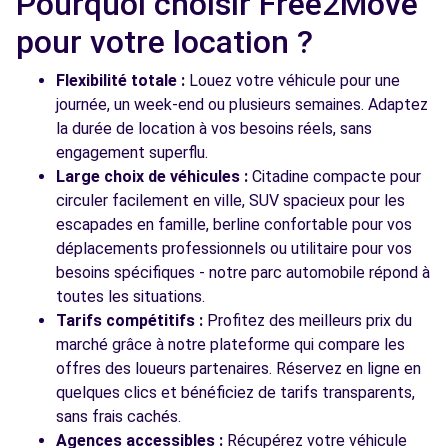
Pourquoi choisir Free2Move
Free2Move Rent - GARAGE DE LA MAINE -
13.3
AIGREFEUILLE-SUR-MAINE (C)
km
pour votre location ?
6 RUE DE L INDUSTRIE
AIGREFEUILLE-SUR-MAINE, 44140
Flexibilité totale :
Louez votre véhicule pour une
journée, un week-end ou plusieurs semaines. Adaptez
Voir l'agence
la durée de location à vos besoins réels, sans
engagement superflu.
Large choix de véhicules :
Citadine compacte pour
circuler facilement en ville, SUV spacieux pour les
escapades en famille, berline confortable pour vos
déplacements professionnels ou utilitaire pour vos
besoins spécifiques - notre parc automobile répond à
toutes les situations.
Tarifs compétitifs :
Profitez des meilleurs prix du
marché grâce à notre plateforme qui compare les
offres des loueurs partenaires. Réservez en ligne en
quelques clics et bénéficiez de tarifs transparents,
sans frais cachés.
Agences accessibles :
Récupérez votre véhicule