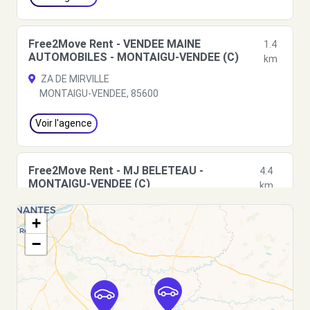
Free2Move Rent - VENDEE MAINE
1.4
AUTOMOBILES - MONTAIGU-VENDEE (C)
km
ZA DE MIRVILLE
MONTAIGU-VENDEE, 85600
Voir l'agence
Free2Move Rent - MJ BELETEAU -
4.4
MONTAIGU-VENDEE (C)
km
89 RUE DURIVUM
+
MONTAIGU-VENDEE, 85600
−
Voir l'agence
Free2Move Rent - GARAGE DANDIN -
7.5