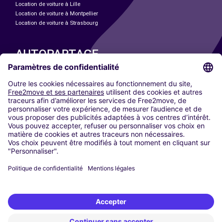
Location de voiture à Lille
Location de voiture à Montpellier
Location de voiture à Strasbourg
AUTOPARTAGE
NOS VILLES
Paris
Madrid
Washington DC
Milan
Rome
Turin
Vienne
Berlin
Cologne
Düsseldorf
Francfort
Hambourg
Munich
Stuttgart
Amsterdam