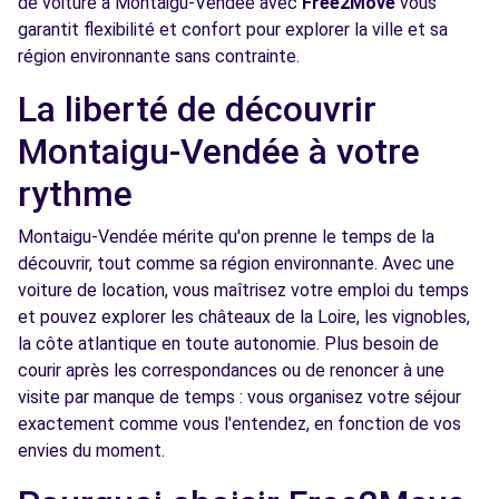
de voiture à Montaigu-Vendée avec
Free2Move
vous
Voir l'agence
garantit flexibilité et confort pour explorer la ville et sa
région environnante sans contrainte.
Free2Move Rent - SEVRE ET MAINE
11.1
La liberté de découvrir
AUTOMOBILES - CLISSON (C)
km
Montaigu-Vendée à votre
RUE DES FILATURES - PARC INDUSTRIEL DE TABARI
CLISSON, 44190
rythme
Voir l'agence
Montaigu-Vendée mérite qu'on prenne le temps de la
découvrir, tout comme sa région environnante. Avec une
voiture de location, vous maîtrisez votre emploi du temps
Free2move Rent - MONTREVERD
13.0
et pouvez explorer les châteaux de la Loire, les vignobles,
MOBILITES - MONTREVERD
km
la côte atlantique en toute autonomie. Plus besoin de
47 Rue Jean XXIII
courir après les correspondances ou de renoncer à une
Montréverd, 85260
visite par manque de temps : vous organisez votre séjour
exactement comme vous l'entendez, en fonction de vos
Voir l'agence
envies du moment.