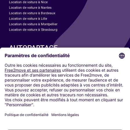
Location de voiture à Nice
Location de voiture à Nantes
Location de voiture à Bordeaux
Location de voiture à Lille
Location de voiture à Montpellier
Location de voiture à Strasbourg
AUTOPARTAGE
NOS VILLES
Paris
Madrid
Washington DC
Milan
Rome
Turin
Vienne
Berlin
Cologne
Düsseldorf
Francfort
Hambourg