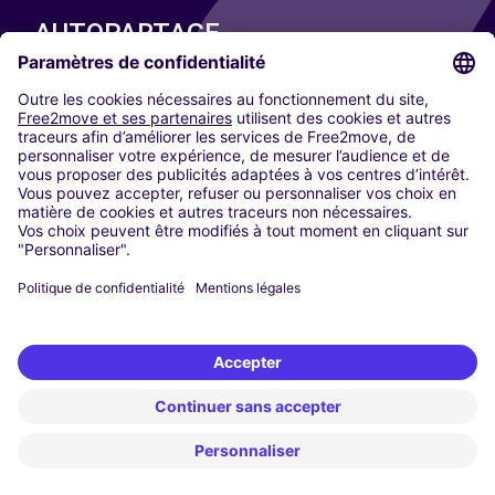
AUTOPARTAGE
NOS VILLES
Paris
Madrid
Washington DC
Milan
Rome
Turin
Vienne
Berlin
Cologne
Düsseldorf
Francfort
Hambourg
Munich
Stuttgart
Amsterdam