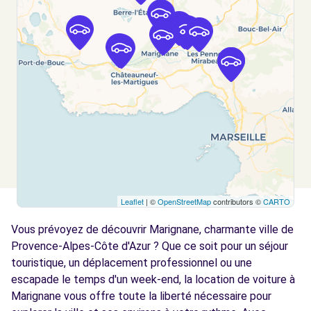
VITROLLES, 13127
Voir l'agence
Free2move Rent - APS VITROLLES -
4.0
VITROLLES (P)
km
88 BOULEVARD DE L'EUROPE
VITROLLES, 13127
Voir l'agence
Leaflet
| ©
OpenStreetMap
contributors ©
CARTO
Free2move Rent - APS VITROLLES -
4.5
VITROLLES (C)
km
Vous prévoyez de découvrir Marignane, charmante ville de
88 BD DE L EUROPE
Provence-Alpes-Côte d'Azur ? Que ce soit pour un séjour
VITROLLES, 13127
touristique, un déplacement professionnel ou une
escapade le temps d'un week-end, la location de voiture à
Voir l'agence
Marignane vous offre toute la liberté nécessaire pour