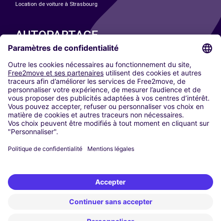
Location de voiture à Strasbourg
AUTOPARTAGE
NOS VILLES
Paris
Madrid
Washington DC
Milan
Rome
Turin
Vienne
Berlin
Cologne
Düsseldorf
Francfort
Hambourg
Munich
Stuttgart
Amsterdam