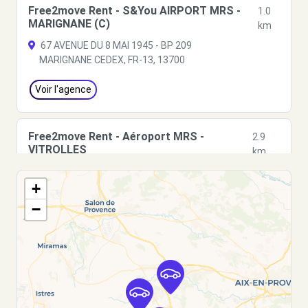
Free2move Rent - S&You AIRPORT MRS -
1.0
MARIGNANE (C)
km
67 AVENUE DU 8 MAI 1945 - BP 209
MARIGNANE CEDEX, FR-13, 13700
Voir l'agence
Free2move Rent - Aéroport MRS -
2.9
VITROLLES
km
Marseille Provence Airport (MRS)
+
Marignane, 13700
−
Voir l'agence
Free2move Rent - ADP PARASCANDOLA -
3.3
VITROLLES (O)
km
7 RUE DE MADRID