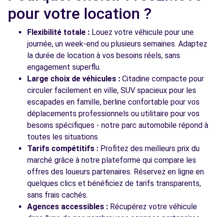
pour votre location ?
LE JAI - RN 568
CHATEAUNEUF LES MARTIGUES, 13220
Flexibilité totale :
Louez votre véhicule pour une
Voir l'agence
journée, un week-end ou plusieurs semaines. Adaptez
la durée de location à vos besoins réels, sans
engagement superflu.
Large choix de véhicules :
Voir toutes les agences
Citadine compacte pour
circuler facilement en ville, SUV spacieux pour les
escapades en famille, berline confortable pour vos
déplacements professionnels ou utilitaire pour vos
besoins spécifiques - notre parc automobile répond à
toutes les situations.
Tarifs compétitifs :
Profitez des meilleurs prix du
marché grâce à notre plateforme qui compare les
offres des loueurs partenaires. Réservez en ligne en
quelques clics et bénéficiez de tarifs transparents,
sans frais cachés.
Agences accessibles :
Récupérez votre véhicule