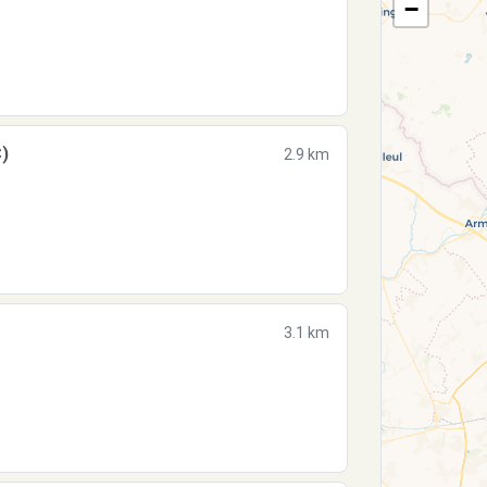
−
)
2.9 km
3.1 km