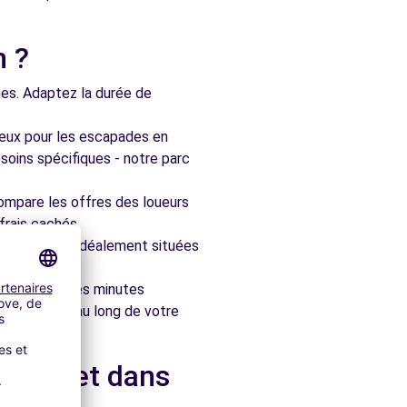
n ?
nes. Adaptez la durée de
ieux pour les escapades en
soins spécifiques - notre parc
ompare les offres des loueurs
frais cachés.
artenaires, idéalement situées
le en quelques minutes
pagner tout au long de votre
roeul et dans