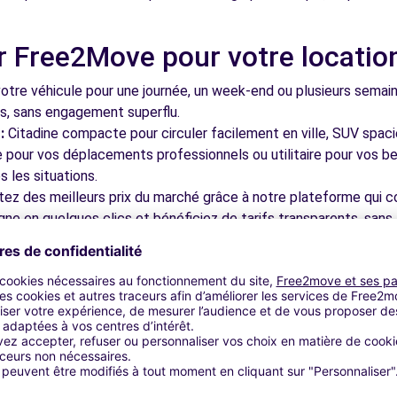
r Free2Move pour votre locatio
6.7 km
tre véhicule pour une journée, un week-end ou plusieurs semai
ls, sans engagement superflu.
:
Citadine compacte pour circuler facilement en ville, SUV spac
le pour vos déplacements professionnels ou utilitaire pour vos be
 les situations.
tez des meilleurs prix du marché grâce à notre plateforme qui c
6.7 km
gne en quelques clics et bénéficiez de tarifs transparents, sans 
cupérez votre véhicule dans l'une de nos nombreuses agences p
 près des aéroports pour faciliter le démarrage de votre séjour.
otre plateforme intuitive vous permet de réserver votre véhicu
 disponible pour répondre à toutes vos questions et vous accom
-LANNOY (C)
7.6 km
bles à découvrir à Marcq-en-Ba