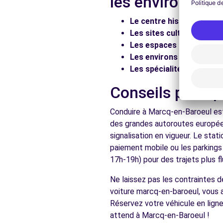
les environs
Voir l'agence
Le centre historique :
Flâ
Les sites culturels :
Visit
Les espaces naturels :
Pr
Free2move Rent - S&You - RONCQ (P)
Les environs :
Explorez les
Les spécialités locales :
D
13 RUE DE DRONCKAERT
RONCQ, FR-59, 59223
Conseils pratiq
Voir l'agence
Conduire à Marcq-en-Baroeul est
des grandes autoroutes européen
signalisation en vigueur. Le sta
Voir toutes les ag
paiement mobile ou les parkings
17h-19h) pour des trajets plus fl
Ne laissez pas les contraintes 
voiture marcq-en-baroeul, vous a
Réservez votre véhicule en ligne
attend à Marcq-en-Baroeul !