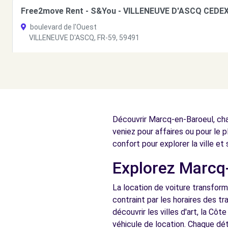
Free2move Rent - S&You - VILLENEUVE D'ASCQ CEDEX
boulevard de l'Ouest
VILLENEUVE D'ASCQ, FR-59, 59491
Voir l'agence
Free2move Rent - S&You - VILLENEUVE D'ASCQ CEDEX
120 BOULEVARD DE L'OUEST
Découvrir Marcq-en-Baroeul, cha
VILLENEUVE D'ASCQ CEDEX, FR-59, 59650
veniez pour affaires ou pour le p
Voir l'agence
confort pour explorer la ville et
Explorez Marcq-
Free2move Rent - S&YOU - LOMME (F)
La location de voiture transform
449-453 AVENUE DE DUNKERQUE
contraint par les horaires des 
LOMME, 59160
découvrir les villes d'art, la C
véhicule de location. Chaque dét
Voir l'agence