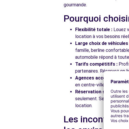
gourmande.
Pourquoi choisi
Free2move Rent - S&You - LOMME CEDEX (C)
AVENUE DE DUNKERQUE
Flexibilité totale :
Louez vo
LILLE, FR-59, 59160
location à vos besoins rée
Large choix de véhicules 
Voir l'agence
famille, berline confortab
automobile répond à toutes
Tarifs compétitifs :
Profi
Free2move Rent - S&You - LOMME CEDEX (D)
partenaires. Réservez en li
449/453 AVENUE DE DUNKERQUE
Agences accessibles :
Ré
LILLE, FR-59, 59160
en centre-ville, en gare ou
Réservation simplifiée :
N
Voir l'agence
seulement. Service client
location.
Free2Move Rent - GARAGE DE LA JUSTICE - LYS-LEZ
Les incontourna
178 RUE JULES GUESDE
LYS-LEZ-LANNOY, 59390