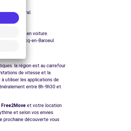
e architectural.
aroeul.
ure.
t accessibles en voiture.
rchés de Marcq-en-Baroeul.
aroeul
ques. la région est au carrefour
itations de vitesse et la
 utiliser les applications de
(généralement entre 8h-9h30 et
c
Free2Move
et votre location
rythme et selon vos envies.
tre prochaine découverte vous