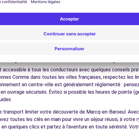
nez dans les ruelles du cœur de ville et découvrez son patrimoin
ez les musées et monuments qui font la richesse de Marcq-en-B
ofitez des parcs et jardins pour une pause détente en pleine nat
8.1 km
 villes d'art, la Côte d'Opale, les champs de bataille, facilemen
écouvrez la gastronomie régionale dans les restaurants et ma
ues pour conduire à Marcq-en-B
 accessible à tous les conducteurs avec quelques conseils prati
nes Comme dans toutes les villes françaises, respectez les lim
tionnement en centre-ville est généralement réglementé : pensez à
ences
 en ouvrage sécurisés. Évitez si possible les heures de pointe 
uides.
de transport limiter votre découverte de Marcq-en-Baroeul. Ave
vez toutes les clés en main pour vivre un séjour réussi, à votre 
 en quelques clics et partez à l'aventure en toute sérénité. Vo