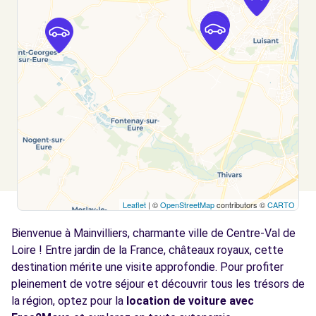
FONTENAY-SUR-EURE, 28630
Voir l'agence
Free2move Rent - CLARENS AUTOMOBILES -
3.5
FONTENAY SUR EURE (D)
km
11 Avenue du Val de l'Eure - Parc EUROVAL
Fontenay sur Eure, 28630
Voir l'agence
Leaflet
| ©
OpenStreetMap
contributors ©
CARTO
Free2move Rent - CLARENS AUTOMOBILES -
3.5
FONTENAY SUR EURE (LP)
km
Bienvenue à Mainvilliers, charmante ville de Centre-Val de
11 Avenue du Val de l'Eure - Parc EUROVAL
Loire ! Entre jardin de la France, châteaux royaux, cette
Fontenay sur Eure, 28630
destination mérite une visite approfondie. Pour profiter
pleinement de votre séjour et découvrir tous les trésors de
Voir l'agence
la région, optez pour la
location de voiture avec