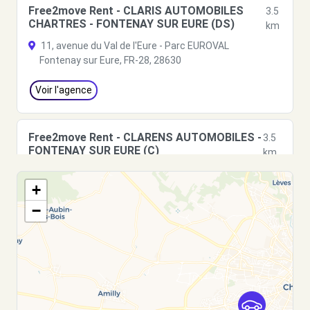
Free2move Rent - CLARIS AUTOMOBILES
3.5
CHARTRES - FONTENAY SUR EURE (DS)
km
11, avenue du Val de l'Eure - Parc EUROVAL
Fontenay sur Eure, FR-28, 28630
Voir l'agence
Free2move Rent - CLARENS AUTOMOBILES -
3.5
FONTENAY SUR EURE (C)
km
11, avenue du Val de l'Eure - Parc EUROVAL
+
Fontenay sur Eure, FR-28, 28630
−
Voir l'agence
Free2move Rent - CLARO AUTOMOBILES -
3.5
FONTENAY-SUR-EURE (LP)
km
11 AVENUE DU VAL DE L'EURE - PARC EUROVAL