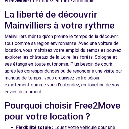
Free2Move
et explorez en toute autonomie.
Free2move Rent - CLARENS AUTOMOBILES -
3.5
La liberté de découvrir
FONTENAY SUR EURE (O)
km
Mainvilliers à votre rythme
11 Avenue du Val de l'Eure - Parc EUROVAL
Fontenay sur Eure, 28630
Mainvilliers mérite qu'on prenne le temps de la découvrir,
tout comme sa région environnante. Avec une voiture de
Voir l'agence
location, vous maîtrisez votre emploi du temps et pouvez
explorer les châteaux de la Loire, les forêts, Sologne et
Free2Move Rent - GS AUTO - ST-GEORGES-
7.8
ses étangs en toute autonomie. Plus besoin de courir
SUR-EURE (C)
km
après les correspondances ou de renoncer à une visite par
4 RUE EDOUARD BRANLY
manque de temps : vous organisez votre séjour
ST-GEORGES-SUR-EURE, 28190
exactement comme vous l'entendez, en fonction de vos
envies du moment.
Voir l'agence
Pourquoi choisir Free2Move
pour votre location ?
Flexibilité totale :
Louez votre véhicule pour une