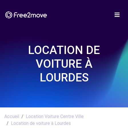
LOCATION DE
VOITURE À
LOURDES
Accueil
Location Voiture Centre Ville
Location de voiture à Lourdes