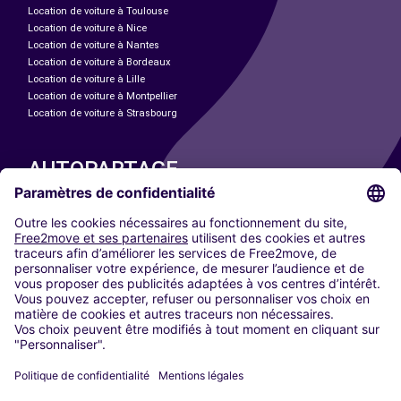
Location de voiture à Toulouse
Location de voiture à Nice
Location de voiture à Nantes
Location de voiture à Bordeaux
Location de voiture à Lille
Location de voiture à Montpellier
Location de voiture à Strasbourg
AUTOPARTAGE
NOS VILLES
Paris
Madrid
Washington DC
Milan
Rome
Turin
Vienne
Berlin
Cologne
Düsseldorf
Francfort