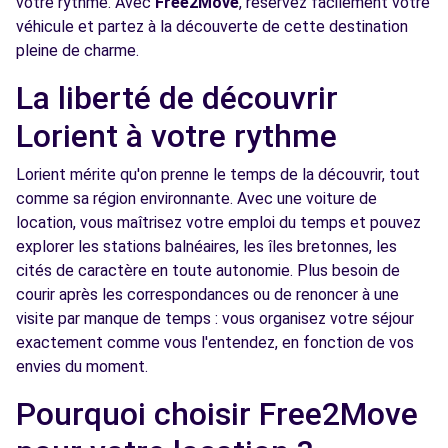
votre rythme. Avec
Free2Move
, réservez facilement votre
véhicule et partez à la découverte de cette destination
Free2move Rent - AUTO EXPO - LANESTER
4.1
pleine de charme.
CEDEX (AR)
km
411 RUE DOMINIQUE ARAGO
La liberté de découvrir
LANESTER CEDEX, 56603
Lorient à votre rythme
Voir l'agence
Lorient mérite qu'on prenne le temps de la découvrir, tout
comme sa région environnante. Avec une voiture de
Free2Move Rent - SNPA - PLOEMEUR (C)
4.3 km
location, vous maîtrisez votre emploi du temps et pouvez
explorer les stations balnéaires, les îles bretonnes, les
ZAC DE KERDROUAL 3
cités de caractère en toute autonomie. Plus besoin de
PLOEMEUR, 56270
courir après les correspondances ou de renoncer à une
Voir l'agence
visite par manque de temps : vous organisez votre séjour
exactement comme vous l'entendez, en fonction de vos
envies du moment.
Free2move Rent - GEMY LORIENT - CAUDAN
4.7
CEDEX (P)
Pourquoi choisir Free2Move
km
428 RUE PIERRE LANDAIS