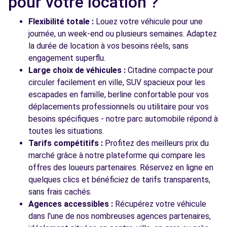
pour votre location ?
CAUDAN CEDEX, FR-56, 56854
Flexibilité totale :
Louez votre véhicule pour une
Voir l'agence
journée, un week-end ou plusieurs semaines. Adaptez
la durée de location à vos besoins réels, sans
engagement superflu.
Voir toutes les agences
Large choix de véhicules :
Citadine compacte pour
circuler facilement en ville, SUV spacieux pour les
escapades en famille, berline confortable pour vos
déplacements professionnels ou utilitaire pour vos
besoins spécifiques - notre parc automobile répond à
toutes les situations.
Tarifs compétitifs :
Profitez des meilleurs prix du
marché grâce à notre plateforme qui compare les
offres des loueurs partenaires. Réservez en ligne en
quelques clics et bénéficiez de tarifs transparents,
sans frais cachés.
Agences accessibles :
Récupérez votre véhicule
dans l'une de nos nombreuses agences partenaires,