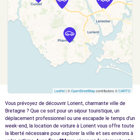
LANESTER CEDEX, 56603
Voir l'agence
Free2move Rent - AUTO EXPO - LANESTER
4.1
CEDEX (FP)
km
411 RUE DOMINIQUE ARAGO
LANESTER CEDEX, 56603
Voir l'agence
Leaflet
| ©
OpenStreetMap
contributors ©
CARTO
Free2move Rent - AUTO EXPO - LANESTER
4.1
CEDEX
km
Vous prévoyez de découvrir Lorient, charmante ville de
411 RUE DOMINIQUE ARAGO
Bretagne ? Que ce soit pour un séjour touristique, un
LANESTER CEDEX, 56603
déplacement professionnel ou une escapade le temps d'un
week-end, la location de voiture à Lorient vous offre toute
Voir l'agence
la liberté nécessaire pour explorer la ville et ses environs à