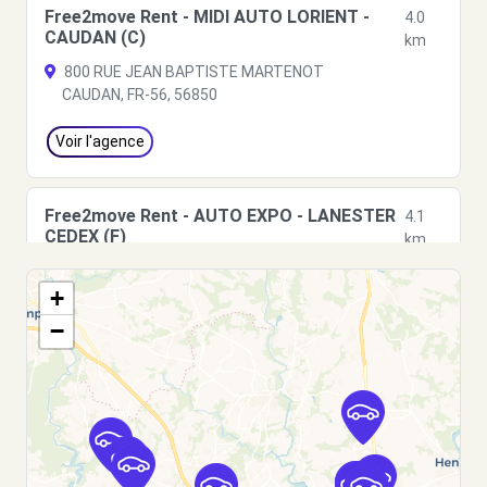
Free2move Rent - MIDI AUTO LORIENT -
4.0
CAUDAN (C)
km
800 RUE JEAN BAPTISTE MARTENOT
CAUDAN, FR-56, 56850
Voir l'agence
Free2move Rent - AUTO EXPO - LANESTER
4.1
CEDEX (F)
km
411 RUE DOMINIQUE ARAGO
+
LANESTER CEDEX, 56603
−
Voir l'agence
Free2move Rent - AUTO EXPO - LANESTER
4.1
CEDEX (J)
km
411 RUE DOMINIQUE ARAGO