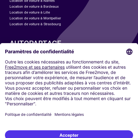
Location de voiture à Nantes
Location de voiture à Bordeaux
Location de voiture à Lille
Location de voiture à Montpellier
Location de voiture à Strasbourg
AUTOPARTAGE
NOS VILLES
Paris
Madrid
Washington DC
Milan
Rome
Turin
Vienne
Berlin
Cologne
Düsseldorf
Francfort
Hambourg
Munich
Stuttgart