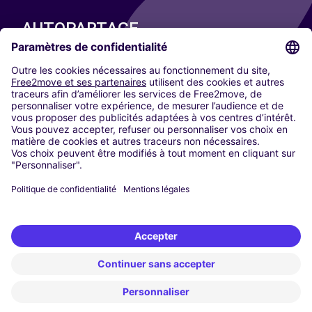
AUTOPARTAGE
NOS VILLES
Paris
Madrid
Washington DC
Milan
Rome
Turin
Vienne
Berlin
Cologne
Düsseldorf
Francfort
Hambourg
Munich
Stuttgart
Amsterdam