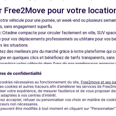
r Free2Move pour votre locatio
tre véhicule pour une journée, un week-end ou plusieurs semai
ls, sans engagement superflu.
:
Citadine compacte pour circuler facilement en ville, SUV spac
le pour vos déplacements professionnels ou utilitaire pour vos be
 les situations.
tez des meilleurs prix du marché grâce à notre plateforme qui c
gne en quelques clics et bénéficiez de tarifs transparents, sans 
cupérez votre véhicule dans l'une de nos nombreuses agences p
 près des aéroports pour faciliter le démarrage de votre séjour.
otre plateforme intuitive vous permet de réserver votre véhicu
 disponible pour répondre à toutes vos questions et vous accom
bles à découvrir à Lavaur et da
nez dans les ruelles du cœur de ville et découvrez son patrimoin