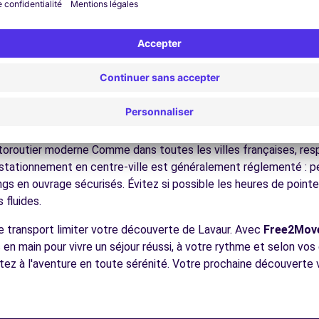
ez les musées et monuments qui font la richesse de Lavaur.
ofitez des parcs et jardins pour une pause détente en pleine nat
s plages méditerranéennes, les cités médiévales, les Pyrénées,
écouvrez la gastronomie régionale dans les restaurants et mar
ues pour conduire à Lavaur
e à tous les conducteurs avec quelques conseils pratiques. la ré
oroutier moderne Comme dans toutes les villes françaises, resp
Le stationnement en centre-ville est généralement réglementé : pe
ngs en ouvrage sécurisés. Évitez si possible les heures de poin
 fluides.
de transport limiter votre découverte de Lavaur. Avec
Free2Mov
s en main pour vivre un séjour réussi, à votre rythme et selon vo
rtez à l'aventure en toute sérénité. Votre prochaine découverte 