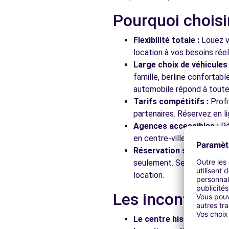
Pourquoi choisi
Flexibilité totale :
Louez vo
location à vos besoins rée
Large choix de véhicules 
famille, berline confortab
automobile répond à toutes
Tarifs compétitifs :
Profi
partenaires. Réservez en li
Agences accessibles :
Ré
en centre-ville, en gare ou
Réservation simplifiée :
N
seulement. Service client
location.
Les incontourna
Le centre historique :
Flâ