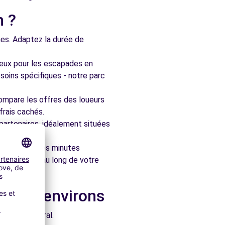
n ?
nes. Adaptez la durée de
ieux pour les escapades en
soins spécifiques - notre parc
ompare les offres des loueurs
frais cachés.
artenaires, idéalement situées
le en quelques minutes
pagner tout au long de votre
ns les environs
e architectural.