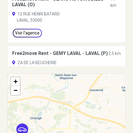
LAVAL (O)
km
12 RUE HENRI BATARD
LAVAL, 53000
Voir l'agence
Free2move Rent - GEMY LAVAL - LAVAL (P)
2.5 km
ZA DE LA BEUCHERIE
LAVAL, FR-53, 53000
+
Voir l'agence
−
Free2Move Rent - BONCHAMP
5.4
AUTOMOBILES - BONCHAMP-LES-LAVAL (C)
km
ROUTE DU MANS
BONCHAMP-LES-LAVAL, 53960