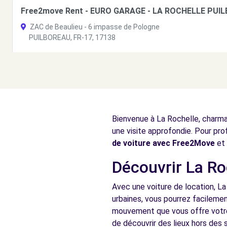
Free2move Rent - EURO GARAGE - LA ROCHELLE PUI
ZAC de Beaulieu - 6 impasse de Pologne
PUILBOREAU, FR-17, 17138
Voir l'agence
Free2move Rent - EURO GARAGE - PUILBOREAU (LP)
ZAC de Beaulieu - 6 impasse de Pologne
Bienvenue à La Rochelle, charman
PUILBOREAU, 17138
une visite approfondie. Pour pro
Voir l'agence
de voiture avec Free2Move
et 
Découvrir La Roc
Free2Move Rent - AUTO BELLE AIRE SARL - AYTRE (C)
Avec une voiture de location, La
ROUTE DE SURGERES
urbaines, vous pourrez facilement
AYTRE, 17440
mouvement que vous offre votre 
de découvrir des lieux hors des s
Voir l'agence