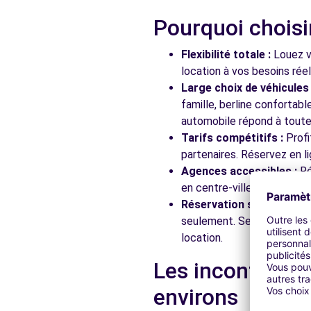
Pourquoi choisi
Flexibilité totale :
Louez vo
location à vos besoins rée
Large choix de véhicules 
famille, berline confortab
automobile répond à toutes
Tarifs compétitifs :
Profi
partenaires. Réservez en li
Agences accessibles :
Ré
en centre-ville, en gare ou
Réservation simplifiée :
N
seulement. Service client
location.
Les incontourna
environs