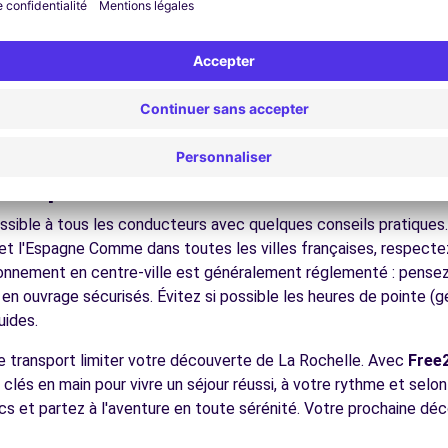
nez dans les ruelles du cœur de ville et découvrez son patrimoin
ez les musées et monuments qui font la richesse de La Rochelle
ofitez des parcs et jardins pour une pause détente en pleine nat
s plages atlantiques, les vignobles bordelais, les bastides médi
écouvrez la gastronomie régionale dans les restaurants et mar
ues pour conduire à La Rochelle
sible à tous les conducteurs avec quelques conseils pratiques. 
et l'Espagne Comme dans toutes les villes françaises, respectez 
tionnement en centre-ville est généralement réglementé : pensez à
 en ouvrage sécurisés. Évitez si possible les heures de pointe 
uides.
de transport limiter votre découverte de La Rochelle. Avec
Free
s clés en main pour vivre un séjour réussi, à votre rythme et selo
ics et partez à l'aventure en toute sérénité. Votre prochaine d