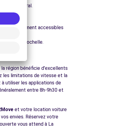
e architectural.
.
ure.
évales, facilement accessibles
chés de La Rochelle.
la région bénéficie d'excellents
les limitations de vitesse et la
 utiliser les applications de
(généralement entre 8h-9h30 et
2Move
et votre location voiture
n vos envies. Réservez votre
écouverte vous attend à La