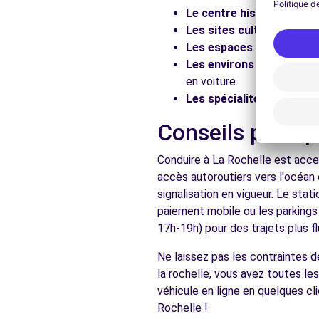
Le centre historique :
Flâ
Les sites culturels :
Visit
Les espaces naturels :
Pr
Les environs :
Explorez le
en voiture.
Les spécialités locales :
D
Conseils pratiq
Conduire à La Rochelle est acces
accès autoroutiers vers l'océan 
signalisation en vigueur. Le sta
paiement mobile ou les parkings
17h-19h) pour des trajets plus fl
Ne laissez pas les contraintes 
la rochelle, vous avez toutes le
véhicule en ligne en quelques cl
Rochelle !