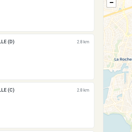
−
LE (D)
2.8 km
LE (C)
2.8 km