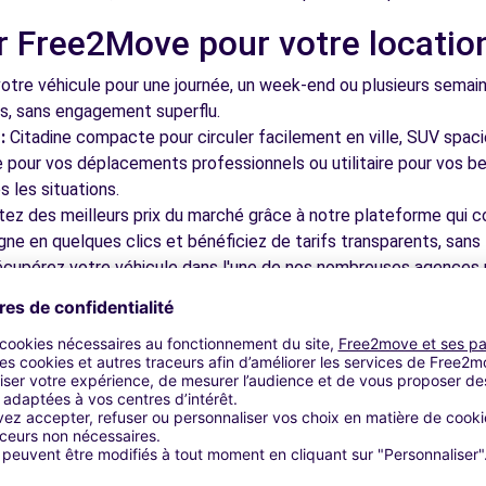
r Free2Move pour votre locatio
tre véhicule pour une journée, un week-end ou plusieurs semai
ls, sans engagement superflu.
:
Citadine compacte pour circuler facilement en ville, SUV spac
le pour vos déplacements professionnels ou utilitaire pour vos be
 les situations.
tez des meilleurs prix du marché grâce à notre plateforme qui c
gne en quelques clics et bénéficiez de tarifs transparents, sans 
cupérez votre véhicule dans l'une de nos nombreuses agences p
 près des aéroports pour faciliter le démarrage de votre séjour.
otre plateforme intuitive vous permet de réserver votre véhicu
 disponible pour répondre à toutes vos questions et vous accom
bles à découvrir à La Rochelle 