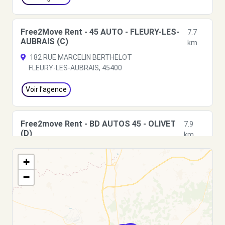
Free2Move Rent - 45 AUTO - FLEURY-LES-
7.7
AUBRAIS (C)
km
182 RUE MARCELIN BERTHELOT
FLEURY-LES-AUBRAIS, 45400
Voir l'agence
Free2move Rent - BD AUTOS 45 - OLIVET
7.9
(D)
km
1500 RUE DE LA BERGERESSE
+
OLIVET, 45160
−
Voir l'agence
Free2Move Rent - LN AUTOMOBILES - ST-
8.3