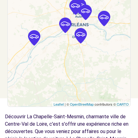
JEAN-DE-BRAYE (C)
km
8 RUE BERNARD PALISSY
ST-JEAN-DE-BRAYE, 45800
Voir l'agence
Free2Move Rent - SARL GARAGE GRILLON -
10.9
MEUNG-SUR-LOIRE (C)
km
ZI LES SABLONS
MEUNG-SUR-LOIRE, 45130
Voir l'agence
Leaflet
| ©
OpenStreetMap
contributors ©
CARTO
Free2Move Rent - GARAGE HERMET -
14.0
CHECY (C)
km
Découvrir La Chapelle-Saint-Mesmin, charmante ville de
AVENUE NATIONALE
Centre-Val de Loire, c'est s'offrir une expérience riche en
CHECY, 45430
découvertes. Que vous veniez pour affaires ou pour le