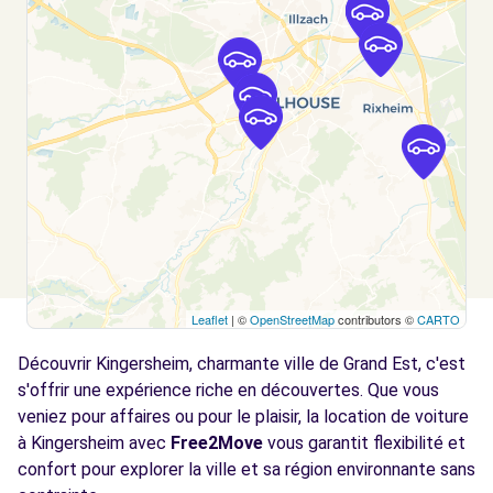
ILLZACH, FR-68, 68110
Voir l'agence
Free2Move Rent - GARAGE ROLAND SARL -
5.6
RIEDISHEIM (C)
km
1A RUE DE L'INDUSTRIE
RIEDISHEIM, 68400
Voir l'agence
Leaflet
| ©
OpenStreetMap
contributors ©
CARTO
Free2Move Rent - SE GARAGE RELLE PIERRE
6.2
SARL - MULHOUSE (C)
km
Découvrir Kingersheim, charmante ville de Grand Est, c'est
22 BOULEVARD DES NATIONS
s'offrir une expérience riche en découvertes. Que vous
MULHOUSE, 68200
veniez pour affaires ou pour le plaisir, la location de voiture
à Kingersheim avec
Free2Move
vous garantit flexibilité et
Voir l'agence
confort pour explorer la ville et sa région environnante sans