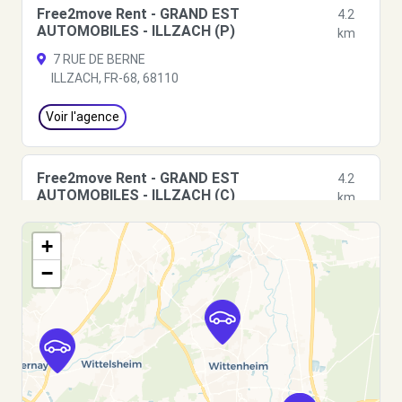
Free2move Rent - GRAND EST
4.2
AUTOMOBILES - ILLZACH (P)
km
7 RUE DE BERNE
ILLZACH, FR-68, 68110
Voir l'agence
Free2move Rent - GRAND EST
4.2
AUTOMOBILES - ILLZACH (C)
km
20 rue d'Annecy
+
ILLZACH, FR-68, 68110
−
Voir l'agence
Free2move Rent - GRAND EST
5.0
AUTOMOBILES - ILLZACH (O)
km
20 rue d'Annecy