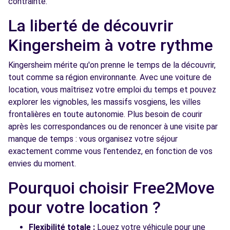
contrainte.
Free2Move Rent - GARAGE GEITNER -
7.2
La liberté de découvrir
BRUNSTATT (C)
km
Kingersheim à votre rythme
10 RUE ARTHUR ASHE
BRUNSTATT, 68350
Kingersheim mérite qu'on prenne le temps de la découvrir,
tout comme sa région environnante. Avec une voiture de
Voir l'agence
location, vous maîtrisez votre emploi du temps et pouvez
explorer les vignobles, les massifs vosgiens, les villes
Free2Move Rent - GARAGE DES PINS -
10.3
frontalières en toute autonomie. Plus besoin de courir
CERNAY (C)
km
après les correspondances ou de renoncer à une visite par
4 RUE DE LA SAUGE
manque de temps : vous organisez votre séjour
CERNAY, 68700
exactement comme vous l'entendez, en fonction de vos
envies du moment.
Voir l'agence
Pourquoi choisir Free2Move
pour votre location ?
Free2Move Rent - SARL GARAGE SEEMANN
10.5
- HABSHEIM (C)
km
Flexibilité totale :
Louez votre véhicule pour une