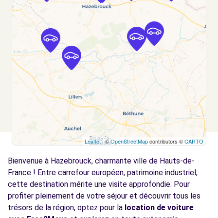
RENESCURE, 59173
Voir l'agence
Free2Move Rent - GARAGE BRUNEL SARL -
11.9
MERVILLE (C)
km
7 RUE LEON BLUM
MERVILLE, 59660
Voir l'agence
Leaflet
| ©
OpenStreetMap
contributors ©
CARTO
Free2Move Rent - GARAGE WARME - AIRE-
13.0
SUR-LA-LYS (C)
km
Bienvenue à Hazebrouck, charmante ville de Hauts-de-
14 RUE LYDERIC
France ! Entre carrefour européen, patrimoine industriel,
AIRE-SUR-LA-LYS, 62120
cette destination mérite une visite approfondie. Pour
profiter pleinement de votre séjour et découvrir tous les
Voir l'agence
trésors de la région, optez pour la
location de voiture