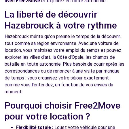
avec Free2Move
et explorez en toute autonomie.
Free2Move Rent - GARAGE BURET
13.5
La liberté de découvrir
CHRISTOPHE - ISBERGUES (C)
km
Hazebrouck à votre rythme
48 RUE EDMOND MILLE - BERGUETTE
ISBERGUES, 62330
Hazebrouck mérite qu'on prenne le temps de la découvrir,
tout comme sa région environnante. Avec une voiture de
Voir l'agence
location, vous maîtrisez votre emploi du temps et pouvez
explorer les villes d'art, la Côte d'Opale, les champs de
Free2Move Rent - GARAGE GUESTIN -
13.8
bataille en toute autonomie. Plus besoin de courir après les
ESTAIRES (C)
km
correspondances ou de renoncer à une visite par manque
198 RUE KENNEDY
de temps : vous organisez votre séjour exactement
ESTAIRES, 59940
comme vous l'entendez, en fonction de vos envies du
moment.
Voir l'agence
Pourquoi choisir Free2Move
pour votre location ?
Free2Move Rent - GARAGE TRONET -
14.9
BAILLEUL (C)
km
Flexibilité totale :
Louez votre véhicule pour une