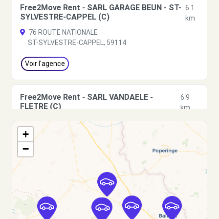
Free2Move Rent - SARL GARAGE BEUN - ST-
6.1
SYLVESTRE-CAPPEL (C)
km
76 ROUTE NATIONALE
ST-SYLVESTRE-CAPPEL, 59114
Voir l'agence
Free2Move Rent - SARL VANDAELE -
6.9
FLETRE (C)
km
2729 ROUTE DE STRAZEELE
+
FLETRE, 59270
−
Voir l'agence
Free2Move Rent - GARAGE MORTIER B
10.0
SARL - RENESCURE (C)
km
ROUTE NATIONALE