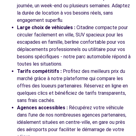
301 RUE DE LILLE
journée, un week-end ou plusieurs semaines. Adaptez
BAILLEUL, 59270
la durée de location à vos besoins réels, sans
engagement superflu.
Voir l'agence
Large choix de véhicules :
Citadine compacte pour
circuler facilement en ville, SUV spacieux pour les
escapades en famille, berline confortable pour vos
déplacements professionnels ou utilitaire pour vos
besoins spécifiques - notre parc automobile répond à
toutes les situations.
Tarifs compétitifs :
Profitez des meilleurs prix du
marché grâce à notre plateforme qui compare les
offres des loueurs partenaires. Réservez en ligne en
quelques clics et bénéficiez de tarifs transparents,
sans frais cachés.
Agences accessibles :
Récupérez votre véhicule
dans l'une de nos nombreuses agences partenaires,
idéalement situées en centre-ville, en gare ou près
des aéroports pour faciliter le démarrage de votre