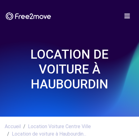
LOCATION DE
VOITURE À
HAUBOURDIN
Accueil
Location Voiture Centre Ville
Location de voiture à Haubourdin...