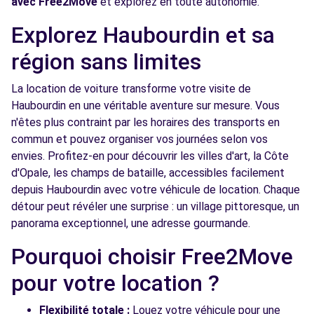
avec Free2Move
et explorez en toute autonomie.
Free2move Rent - S&You - FACHES
7.6
THUMESNIL (P) 24/7
km
Explorez Haubourdin et sa
2 RUE DE L'EGALITE
région sans limites
FACHES THUMESNIL, FR-59, 59155
La location de voiture transforme votre visite de
Voir l'agence
Haubourdin en une véritable aventure sur mesure. Vous
n'êtes plus contraint par les horaires des transports en
commun et pouvez organiser vos journées selon vos
Free2Move Rent - GARAGE DUBOIS - LA
7.6
MADELEINE (C)
km
envies. Profitez-en pour découvrir les villes d'art, la Côte
d'Opale, les champs de bataille, accessibles facilement
20 RUE DU PRESIDENT POMPIDOU
depuis Haubourdin avec votre véhicule de location. Chaque
LA MADELEINE, 59110
détour peut révéler une surprise : un village pittoresque, un
Voir l'agence
panorama exceptionnel, une adresse gourmande.
Pourquoi choisir Free2Move
Free2Move Rent - STELLANTIS &YOU
7.7
pour votre location ?
FACHES THUMESNIL - FACHES-THUMESNIL
km
(C)
Flexibilité totale :
Louez votre véhicule pour une