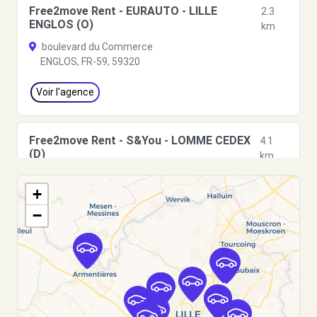
Free2move Rent - EURAUTO - LILLE
2.3
ENGLOS (O)
km
boulevard du Commerce
ENGLOS, FR-59, 59320
Voir l'agence
Free2move Rent - S&You - LOMME CEDEX
4.1
(D)
km
449/453 AVENUE DE DUNKERQUE
+
LILLE, FR-59, 59160
−
Voir l'agence
Free2move Rent - S&You - LOMME CEDEX
4.1
(C)
km
AVENUE DE DUNKERQUE