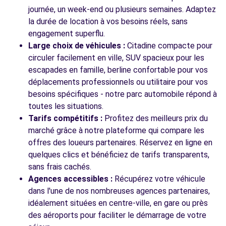
2 RUE DE L EGALITE
journée, un week-end ou plusieurs semaines. Adaptez
FACHES-THUMESNIL, 59155
la durée de location à vos besoins réels, sans
engagement superflu.
Voir l'agence
Large choix de véhicules :
Citadine compacte pour
circuler facilement en ville, SUV spacieux pour les
escapades en famille, berline confortable pour vos
Voir toutes les agences
déplacements professionnels ou utilitaire pour vos
besoins spécifiques - notre parc automobile répond à
toutes les situations.
Tarifs compétitifs :
Profitez des meilleurs prix du
marché grâce à notre plateforme qui compare les
offres des loueurs partenaires. Réservez en ligne en
quelques clics et bénéficiez de tarifs transparents,
sans frais cachés.
Agences accessibles :
Récupérez votre véhicule
dans l'une de nos nombreuses agences partenaires,
idéalement situées en centre-ville, en gare ou près
des aéroports pour faciliter le démarrage de votre