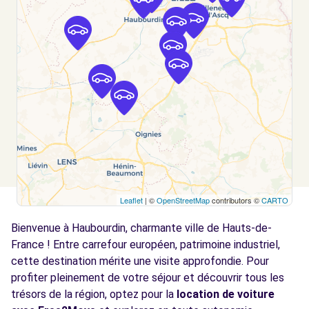
LILLE, FR-59, 59160
Voir l'agence
Free2move Rent - S&YOU - LOMME (F)
4.2 km
449-453 AVENUE DE DUNKERQUE
LOMME, 59160
Voir l'agence
Free2Move Rent - GARAGE PLANQUE SARL -
5.7
Leaflet
| ©
OpenStreetMap
contributors ©
CARTO
WATTIGNIES (C)
km
Bienvenue à Haubourdin, charmante ville de Hauts-de-
136 RUE DU GENERAL DE GAULLE
WATTIGNIES, 59139
France ! Entre carrefour européen, patrimoine industriel,
cette destination mérite une visite approfondie. Pour
Voir l'agence
profiter pleinement de votre séjour et découvrir tous les
trésors de la région, optez pour la
location de voiture