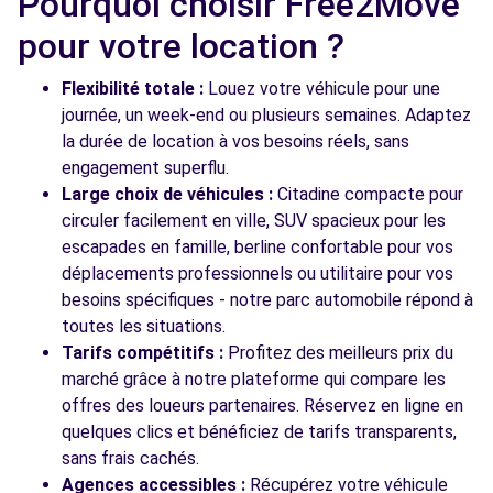
Pourquoi choisir Free2Move
CHEMINS DES MARTINS
pour votre location ?
VALENCE, FR-26, 26000
Voir l'agence
Flexibilité totale :
Louez votre véhicule pour une
journée, un week-end ou plusieurs semaines. Adaptez
la durée de location à vos besoins réels, sans
engagement superflu.
Voir toutes les agences
Large choix de véhicules :
Citadine compacte pour
circuler facilement en ville, SUV spacieux pour les
escapades en famille, berline confortable pour vos
déplacements professionnels ou utilitaire pour vos
besoins spécifiques - notre parc automobile répond à
toutes les situations.
Tarifs compétitifs :
Profitez des meilleurs prix du
marché grâce à notre plateforme qui compare les
offres des loueurs partenaires. Réservez en ligne en
quelques clics et bénéficiez de tarifs transparents,
sans frais cachés.
Agences accessibles :
Récupérez votre véhicule