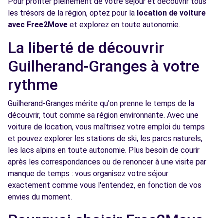
Pour profiter pleinement de votre séjour et découvrir tous
Voir l'agence
les trésors de la région, optez pour la
location de voiture
avec Free2Move
et explorez en toute autonomie.
Free2move Rent - MINODIER AUTOMOBILES
4.3
La liberté de découvrir
- VALENCE (C)
km
Guilherand-Granges à votre
111 AVENUE DE MARSEILLE
VALENCE, FR-26, 26000
rythme
Voir l'agence
Guilherand-Granges mérite qu'on prenne le temps de la
découvrir, tout comme sa région environnante. Avec une
voiture de location, vous maîtrisez votre emploi du temps
Free2move Rent - SOVACA - VALENCE (AR)
4.8 km
et pouvez explorer les stations de ski, les parcs naturels,
Chemin de la foret ZAC Briffaut EST
les lacs alpins en toute autonomie. Plus besoin de courir
VALENCE, 26000
après les correspondances ou de renoncer à une visite par
manque de temps : vous organisez votre séjour
Voir l'agence
exactement comme vous l'entendez, en fonction de vos
envies du moment.
Free2move Rent - SOVACA - VALENCE (P)
4.8 km