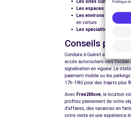
Les sites culturels :
Visit
Les espaces naturels :
Pr
Les environs :
Explorez le
en voiture.
Les spécialités locales :
D
Conseils pratiq
Conduire à Guéret est accessible
accès autoroutiers vers l'océan 
signalisation en vigueur. Le sta
paiement mobile ou les parkings
17h-19h) pour des trajets plus fl
Avec
Free2Move
, la location 
profitez pleinement de votre séj
d'affaires, des vacances en fami
votre visite en une expérience in