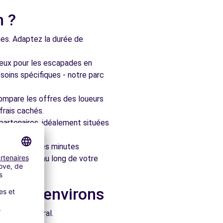
n ?
nes. Adaptez la durée de
ieux pour les escapades en
soins spécifiques - notre parc
ompare les offres des loueurs
frais cachés.
artenaires, idéalement situées
le en quelques minutes
pagner tout au long de votre
ns les environs
e architectural.