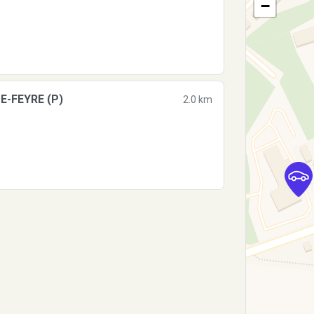
−
E-FEYRE (P)
2.0 km