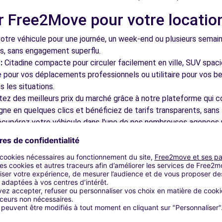
r Free2Move pour votre locatio
tre véhicule pour une journée, un week-end ou plusieurs semai
ls, sans engagement superflu.
:
Citadine compacte pour circuler facilement en ville, SUV spac
le pour vos déplacements professionnels ou utilitaire pour vos be
 les situations.
tez des meilleurs prix du marché grâce à notre plateforme qui c
gne en quelques clics et bénéficiez de tarifs transparents, sans 
cupérez votre véhicule dans l'une de nos nombreuses agences p
 près des aéroports pour faciliter le démarrage de votre séjour.
otre plateforme intuitive vous permet de réserver votre véhicu
 disponible pour répondre à toutes vos questions et vous accom
bles à découvrir à Guéret et da
nez dans les ruelles du cœur de ville et découvrez son patrimoin