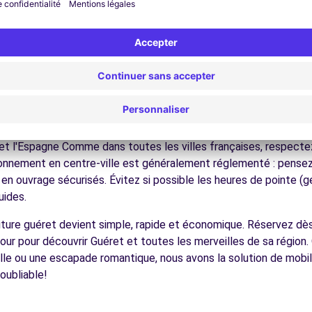
ez les musées et monuments qui font la richesse de Guéret.
ofitez des parcs et jardins pour une pause détente en pleine nat
s plages atlantiques, les vignobles bordelais, les bastides médi
écouvrez la gastronomie régionale dans les restaurants et mar
ues pour conduire à Guéret
 à tous les conducteurs avec quelques conseils pratiques. la ré
et l'Espagne Comme dans toutes les villes françaises, respectez 
tionnement en centre-ville est généralement réglementé : pensez à
 en ouvrage sécurisés. Évitez si possible les heures de pointe 
uides.
voiture guéret devient simple, rapide et économique. Réservez dè
our pour découvrir Guéret et toutes les merveilles de sa région
lle ou une escapade romantique, nous avons la solution de mobil
oubliable!