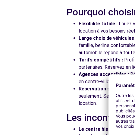
Pourquoi choisi
Flexibilité totale :
Louez vo
location à vos besoins rée
Large choix de véhicules 
famille, berline confortab
automobile répond à toutes
Tarifs compétitifs :
Profi
partenaires. Réservez en li
Agences accessibles :
Ré
en centre-ville, en gare ou
Réservation simplifiée :
N
seulement. Service client
location.
Les incontourna
Le centre historique :
Flâ