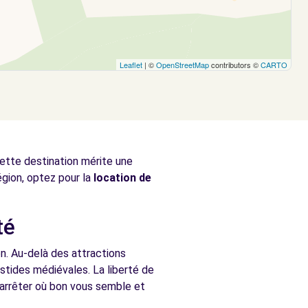
Leaflet
| ©
OpenStreetMap
contributors ©
CARTO
cette destination mérite une
égion, optez pour la
location de
té
on. Au-delà des attractions
astides médiévales. La liberté de
 arrêter où bon vous semble et