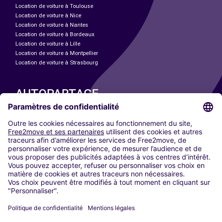
Location de voiture à Toulouse
Location de voiture à Nice
Location de voiture à Nantes
Location de voiture à Bordeaux
Location de voiture à Lille
Location de voiture à Montpellier
Location de voiture à Strasbourg
AUTOPARTAGE
NOS VILLES
Paris
Madrid
Washington DC
Milan
Rome
Turin
Vienne
Berlin
Cologne
Düsseldorf
Francfort