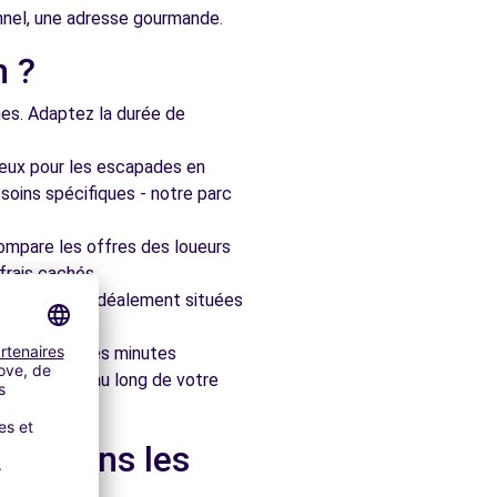
onnel, une adresse gourmande.
n ?
nes. Adaptez la durée de
ieux pour les escapades en
soins spécifiques - notre parc
ompare les offres des loueurs
frais cachés.
artenaires, idéalement situées
le en quelques minutes
pagner tout au long de votre
 et dans les