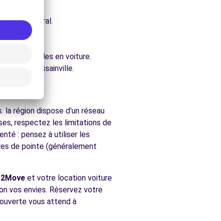
e architectural.
e.
ure.
ent accessibles en voiture.
hés de Goussainville.
le
. la région dispose d'un réseau
es, respectez les limitations de
nté : pensez à utiliser les
ures de pointe (généralement
e2Move
et votre location voiture
elon vos envies. Réservez votre
écouverte vous attend à