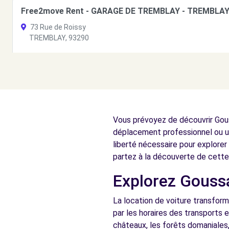
Free2move Rent - GARAGE DE TREMBLAY - TREMBLAY
73 Rue de Roissy
TREMBLAY, 93290
Voir l'agence
Free2move Rent - GARAGE DE TREMBLAY - TREMBLAY
Rue de Roissy
Vous prévoyez de découvrir Gouss
Tremblay, 93290
déplacement professionnel ou un
Voir l'agence
liberté nécessaire pour explorer
partez à la découverte de cette
Explorez Goussai
Free2Move Rent - AULNAY AUTOMOBILES - AULNAY-S
111 RUE AUGUSTE RENOIR
La location de voiture transform
AULNAY-SOUS-BOIS, 93600
par les horaires des transports 
châteaux, les forêts domaniales,
Voir l'agence