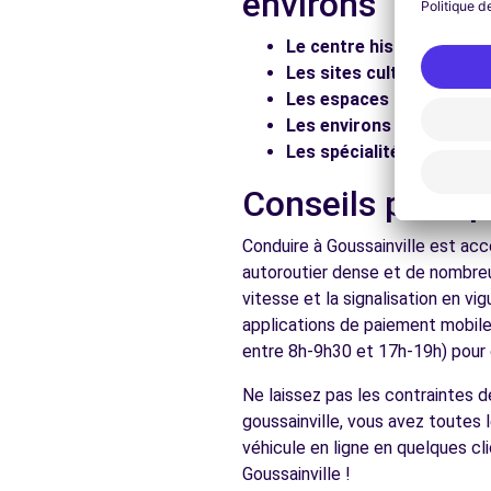
environs
Voir l'agence
Le centre historique :
Flâ
Les sites culturels :
Visit
Les espaces naturels :
Pr
Free2Move Rent - GARAGE DES CONSTELLATIONS - L
Les environs :
Explorez le
Les spécialités locales :
D
182 AVENUE DU 8 MAI 1945
LE BLANC-MESNIL, 93150
Conseils pratiq
Voir l'agence
Conduire à Goussainville est acc
autoroutier dense et de nombreu
vitesse et la signalisation en v
Voir toutes les ag
applications de paiement mobile 
entre 8h-9h30 et 17h-19h) pour d
Ne laissez pas les contraintes d
goussainville, vous avez toutes 
véhicule en ligne en quelques cl
Goussainville !