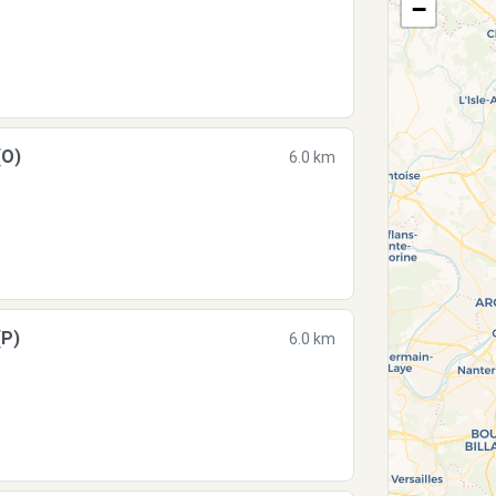
−
(O)
6.0 km
(P)
6.0 km