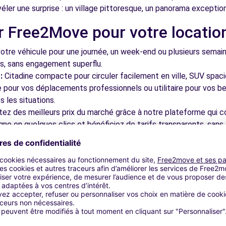
éler une surprise : un village pittoresque, un panorama excepti
r Free2Move pour votre locatio
(C)
8.5 km
tre véhicule pour une journée, un week-end ou plusieurs semai
ls, sans engagement superflu.
:
Citadine compacte pour circuler facilement en ville, SUV spac
le pour vos déplacements professionnels ou utilitaire pour vos be
 les situations.
tez des meilleurs prix du marché grâce à notre plateforme qui c
- SAINT BRICE (P)
9.3 km
gne en quelques clics et bénéficiez de tarifs transparents, sans 
cupérez votre véhicule dans l'une de nos nombreuses agences p
 près des aéroports pour faciliter le démarrage de votre séjour.
otre plateforme intuitive vous permet de réserver votre véhicu
 disponible pour répondre à toutes vos questions et vous accom
9.4 km
bles à découvrir à Goussainville