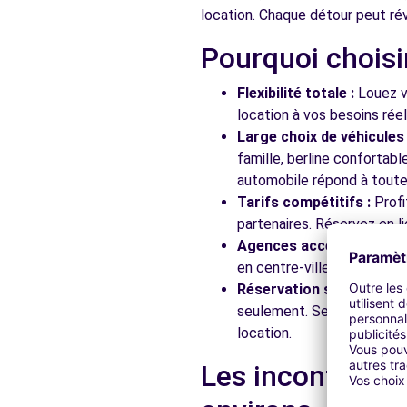
location. Chaque détour peut rév
Pourquoi choisi
Free2Move Rent - GARAGE DES ECOLES - EZANVILLE 
25 RUE DES ECOLES
Flexibilité totale :
Louez vo
EZANVILLE, 95460
location à vos besoins rée
Large choix de véhicules 
Voir l'agence
famille, berline confortab
automobile répond à toutes
Tarifs compétitifs :
Profi
Free2move Rent - VAUBAN AUTOMOBILE SAINT BRICE 
partenaires. Réservez en li
AVENUE ROBERT SCHUMANN
Agences accessibles :
Ré
SAINT BRICE, 95350
en centre-ville, en gare ou
Réservation simplifiée :
N
Voir l'agence
seulement. Service client
location.
Free2move Rent - WP AUTOS - VILLEPINTE
Les incontourna
avenue du general leclerc
VILLEPINTE, 93420