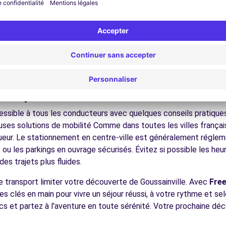
nez dans les ruelles du cœur de ville et découvrez son patrimoin
ez les musées et monuments qui font la richesse de Goussainvill
ofitez des parcs et jardins pour une pause détente en pleine nat
E BLANC-MESNIL (C)
9.5 km
s châteaux, les forêts domaniales, les sites historiques, facilem
écouvrez la gastronomie régionale dans les restaurants et marc
ues pour conduire à Goussainvil
essible à tous les conducteurs avec quelques conseils pratiques
ses solutions de mobilité Comme dans toutes les villes français
igueur. Le stationnement en centre-ville est généralement régleme
ences
ou les parkings en ouvrage sécurisés. Évitez si possible les he
es trajets plus fluides.
e transport limiter votre découverte de Goussainville. Avec
Fre
les clés en main pour vivre un séjour réussi, à votre rythme et s
ics et partez à l'aventure en toute sérénité. Votre prochaine d