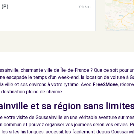
 (P)
7.6 km
 (C)
7.6 km
ainville, charmante ville de Île-de-France ? Que ce soit pour un 
e escapade le temps d'un week-end, la location de voiture à Gou
 la ville et ses environs à votre rythme. Avec
Free2Move
, réser
 destination pleine de charme.
nville et sa région sans limite
OUS-BOIS (C)
8.1 km
e votre visite de Goussainville en une véritable aventure sur mes
en commun et pouvez organiser vos journées selon vos envies. Pr
 les sites historiques, accessibles facilement depuis Goussainvi