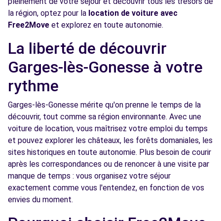
pleinement de votre séjour et découvrir tous les trésors de
Voir l'agence
la région, optez pour la
location de voiture avec
Free2Move
et explorez en toute autonomie.
Free2Move Rent - GARAGE DES ECOLES -
7.1
La liberté de découvrir
EZANVILLE (C)
km
Garges-lès-Gonesse à votre
25 RUE DES ECOLES
EZANVILLE, 95460
rythme
Voir l'agence
Garges-lès-Gonesse mérite qu'on prenne le temps de la
découvrir, tout comme sa région environnante. Avec une
voiture de location, vous maîtrisez votre emploi du temps
Free2Move Rent - PARIS AUTOMOBILES
7.2
et pouvez explorer les châteaux, les forêts domaniales, les
FAZIO PAF - BOBIGNY (C)
km
sites historiques en toute autonomie. Plus besoin de courir
7-11 AVENUE DES LILAS
après les correspondances ou de renoncer à une visite par
BOBIGNY, 93000
manque de temps : vous organisez votre séjour
exactement comme vous l'entendez, en fonction de vos
Voir l'agence
envies du moment.