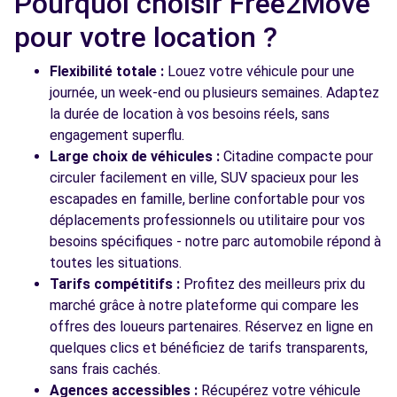
Pourquoi choisir Free2Move
Free2Move Rent - AULNAY AUTOMOBILES -
7.4
AULNAY-SOUS-BOIS (C)
km
pour votre location ?
111 RUE AUGUSTE RENOIR
AULNAY-SOUS-BOIS, 93600
Flexibilité totale :
Louez votre véhicule pour une
journée, un week-end ou plusieurs semaines. Adaptez
Voir l'agence
la durée de location à vos besoins réels, sans
engagement superflu.
Large choix de véhicules :
Citadine compacte pour
Voir toutes les agences
circuler facilement en ville, SUV spacieux pour les
escapades en famille, berline confortable pour vos
déplacements professionnels ou utilitaire pour vos
besoins spécifiques - notre parc automobile répond à
toutes les situations.
Tarifs compétitifs :
Profitez des meilleurs prix du
marché grâce à notre plateforme qui compare les
offres des loueurs partenaires. Réservez en ligne en
quelques clics et bénéficiez de tarifs transparents,
sans frais cachés.
Agences accessibles :
Récupérez votre véhicule