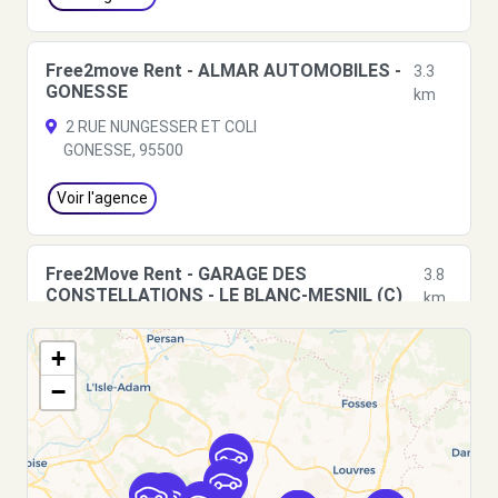
Free2move Rent - ALMAR AUTOMOBILES -
3.3
GONESSE
km
2 RUE NUNGESSER ET COLI
GONESSE, 95500
Voir l'agence
Free2Move Rent - GARAGE DES
3.8
CONSTELLATIONS - LE BLANC-MESNIL (C)
km
182 AVENUE DU 8 MAI 1945
+
LE BLANC-MESNIL, 93150
−
Voir l'agence
Free2move Rent - VAUBAN AUTOMOBILE
5.4