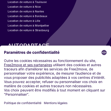
Location de voiture à Toulouse
Location de voiture à Nice
Location de voiture à Nantes
Location de voiture à Bordeaux
Location de voiture à Lille
Location de voiture à Montpellier
Location de voiture à Strasbourg
AUTOPARTAGE
NOS VILLES
Paris
Madrid
Washington DC
Milan
Rome
Turin
Vienne
Berlin
Cologne
Düsseldorf
Francfort