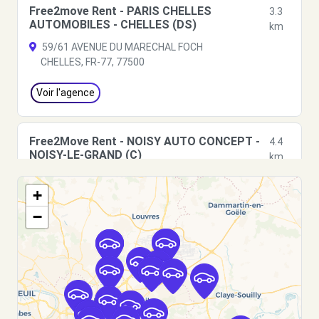
Free2move Rent - PARIS CHELLES
3.3
AUTOMOBILES - CHELLES (DS)
km
59/61 AVENUE DU MARECHAL FOCH
CHELLES, FR-77, 77500
Voir l'agence
Free2Move Rent - NOISY AUTO CONCEPT -
4.4
NOISY-LE-GRAND (C)
km
46 AVENUE EMILE COSSONNEAU
+
NOISY-LE-GRAND, 93160
−
Voir l'agence
Free2move Rent - S&You - BONDY (P)
4.6 km
97 AVENUE GALLIENI
BONDY, FR-93, 93140