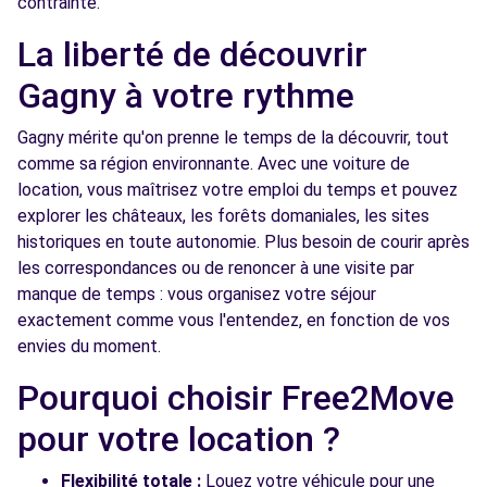
contrainte.
MARNE (C)
km
La liberté de découvrir
127-129 AVENUE PIERRE BROSSOLETTE
LE PERREUX-SUR-MARNE, 94170
Gagny à votre rythme
Voir l'agence
Gagny mérite qu'on prenne le temps de la découvrir, tout
comme sa région environnante. Avec une voiture de
location, vous maîtrisez votre emploi du temps et pouvez
Free2move Rent - S&You - FONTENAY
7.0
explorer les châteaux, les forêts domaniales, les sites
SOUS BOIS (P)
km
historiques en toute autonomie. Plus besoin de courir après
9-15 AV DE LA REPUBLIQUE
les correspondances ou de renoncer à une visite par
FONTENAY SOUS BOIS, FR-94, 94120
manque de temps : vous organisez votre séjour
exactement comme vous l'entendez, en fonction de vos
Voir l'agence
envies du moment.
Pourquoi choisir Free2Move
Free2Move Rent - WP AUTOS - VILLEPINTE
7.1
(C)
km
pour votre location ?
1 AVENUE DU GENERAL DE LECLERC
VILLEPINTE, 93420
Flexibilité totale :
Louez votre véhicule pour une