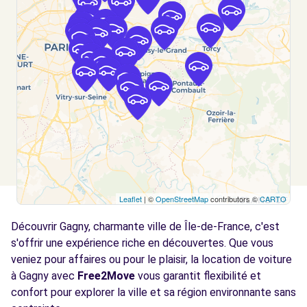
Voir l'agence
Free2move Rent - S&You - BONDY (C)
4.7 km
97 AVENUE GALLIENI
BONDY, 93140
Voir l'agence
Free2Move Rent - SACAM - NOISY-LE-SEC
4.8
(C)
km
Leaflet
| ©
OpenStreetMap
contributors ©
CARTO
16 AVENUE DE ROSNY
Découvrir Gagny, charmante ville de Île-de-France, c'est
NOISY-LE-SEC, 93130
s'offrir une expérience riche en découvertes. Que vous
Voir l'agence
veniez pour affaires ou pour le plaisir, la location de voiture
à Gagny avec
Free2Move
vous garantit flexibilité et
confort pour explorer la ville et sa région environnante sans
Free2Move Rent - SAGA - LE PERREUX-SUR-
6.0