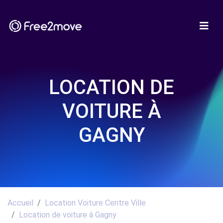
LOCATION DE
VOITURE À
GAGNY
Accueil
Location Voiture Centre Ville
Location de voiture à Gagny