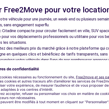
r Free2Move pour votre locatio
tre véhicule pour une journée, un week-end ou plusieurs semai
ls, sans engagement superflu.
:
Citadine compacte pour circuler facilement en ville, SUV spac
le pour vos déplacements professionnels ou utilitaire pour vos be
 les situations.
tez des meilleurs prix du marché grâce à notre plateforme qui c
gne en quelques clics et bénéficiez de tarifs transparents, sans 
cupérez votre véhicule dans l'une de nos nombreuses agences p
 près des aéroports pour faciliter le démarrage de votre séjour.
otre plateforme intuitive vous permet de réserver votre véhicu
 disponible pour répondre à toutes vos questions et vous accom
bles à découvrir à Fréjus et dan
nez dans les ruelles du cœur de ville et découvrez son patrimoin