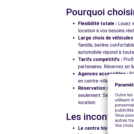
Pourquoi choisi
Flexibilité totale :
Louez vo
location à vos besoins rée
Large choix de véhicules 
famille, berline confortab
automobile répond à toutes
Tarifs compétitifs :
Profi
partenaires. Réservez en li
Agences accessibles :
Ré
en centre-ville, en gare ou
Réservation simplifiée :
N
seulement. Service client
location.
Les incontourna
Le centre historique :
Flâ