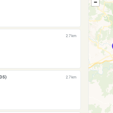
−
2.7 km
(DS)
2.7 km