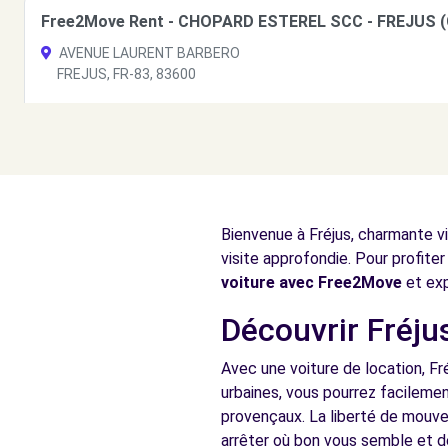
Free2Move Rent - CHOPARD ESTEREL SCC - FREJUS (
AVENUE LAURENT BARBERO
FREJUS, FR-83, 83600
Voir l'agence
Free2Move Rent - FORNASERO AUTOS - LE MUY (C)
ROUTE NATIONALE 7 - QUARTIER SAINT ROCH
Bienvenue à Fréjus, charmante vi
LE MUY, 83490
visite approfondie. Pour profiter
Voir l'agence
voiture avec Free2Move
et exp
Découvrir Fréjus
Avec une voiture de location, Fré
urbaines, vous pourrez facilemen
provençaux. La liberté de mouve
arrêter où bon vous semble et de 