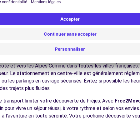
ez les musées et monuments qui font la richesse de Fréjus.
ofitez des parcs et jardins pour une pause détente en pleine nat
s plages méditerranéennes, les villages perchés de l'arrière-pay
voiture.
écouvrez la gastronomie régionale dans les restaurants et mar
ues pour conduire à Fréjus
 à tous les conducteurs avec quelques conseils pratiques. la rég
 côte et vers les Alpes Comme dans toutes les villes françaises,
igueur. Le stationnement en centre-ville est généralement régleme
ou les parkings en ouvrage sécurisés. Évitez si possible les he
es trajets plus fluides.
e transport limiter votre découverte de Fréjus. Avec
Free2Mov
n pour vivre un séjour réussi, à votre rythme et selon vos envie
z à l'aventure en toute sérénité. Votre prochaine découverte vou