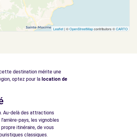
Leaflet
| ©
OpenStreetMap
contributors ©
CARTO
 cette destination mérite une
égion, optez pour la
location de
é
n. Au-delà des attractions
l'arrière-pays, les vignobles
ropre itinéraire, de vous
ouristiques classiques.