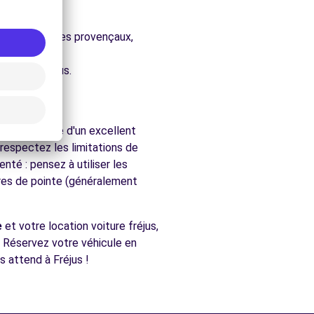
ure.
s, les vignobles provençaux,
chés de Fréjus.
ion bénéficie d'un excellent
 respectez les limitations de
nté : pensez à utiliser les
ures de pointe (généralement
e
et votre location voiture fréjus,
s. Réservez votre véhicule en
s attend à Fréjus !