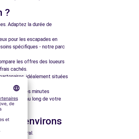
n ?
nes. Adaptez la durée de
ieux pour les escapades en
soins spécifiques - notre parc
ompare les offres des loueurs
frais cachés.
artenaires, idéalement situées
le en quelques minutes
pagner tout au long de votre
s les environs
e architectural.