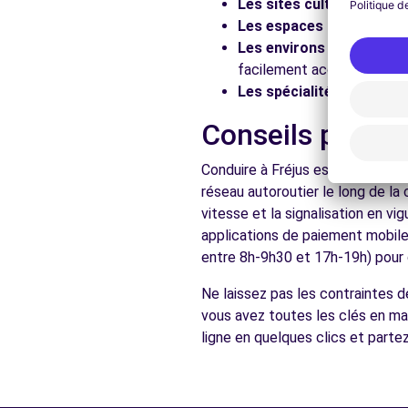
Les sites culturels :
Visit
Les espaces naturels :
Pr
Les environs :
Explorez le
facilement accessibles en 
Les spécialités locales :
D
Conseils pratiq
Conduire à Fréjus est accessible
réseau autoroutier le long de la
vitesse et la signalisation en v
applications de paiement mobile 
entre 8h-9h30 et 17h-19h) pour d
Ne laissez pas les contraintes d
vous avez toutes les clés en mai
ligne en quelques clics et parte