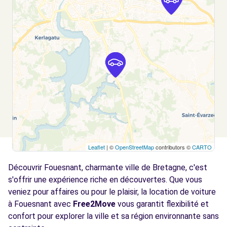
QUIMPER, FR-29, 29000
Voir l'agence
Free2Move Rent - KERNISY AUTOMOBILES
14.0
- QUIMPER (C)
km
55 ALLEE DE KERNISY
QUIMPER, 29000
Voir l'agence
Leaflet
| ©
OpenStreetMap
contributors ©
CARTO
Découvrir Fouesnant, charmante ville de Bretagne, c'est
s'offrir une expérience riche en découvertes. Que vous
veniez pour affaires ou pour le plaisir, la location de voiture
à Fouesnant avec
Free2Move
vous garantit flexibilité et
confort pour explorer la ville et sa région environnante sans