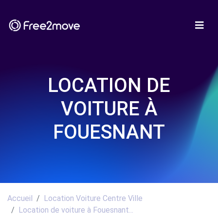
LOCATION DE
VOITURE À
FOUESNANT
Accueil
Location Voiture Centre Ville
Location de voiture à Fouesnant...