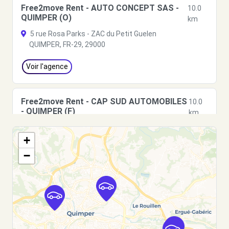
Free2move Rent - AUTO CONCEPT SAS -
10.0
QUIMPER (O)
km
5 rue Rosa Parks - ZAC du Petit Guelen
QUIMPER, FR-29, 29000
Voir l'agence
Free2move Rent - CAP SUD AUTOMOBILES
10.0
- QUIMPER (F)
km
5 RUE ROSA PARKS
+
QUIMPER, 29000
−
Voir l'agence
Free2move Rent - G. NEDELEC QUIMPER -
13.1
QUIMPER (P)
km
66 ROUTE DE BREST