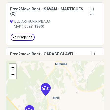
Free2Move Rent - SAVAM - MARTIGUES
9.1
(C)
km
BLD ARTHUR RIMBAUD
MARTIGUES, 13500
Voir l'agence
Free2move Rent - GARAGE CLAVEL -
9.1
ISTRES (O)
km
+
1 TRAVERSE GALILEE
ISTRES, 13800
−
Voir l'agence
Free2move Rent - GARAGE CLAVEL -
9.1
ISTRES (C)
km