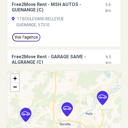
Free2Move Rent - MSH AUTOS -
5.6
GUENANGE (C)
km
17 BOULEVARD BELLEVUE
GUENANGE, 57310
Voir l'agence
Free2Move Rent - GARAGE SAIVE -
6.5
ALGRANGE (C)
km
ZONE ARTISANALE LA PAIX
+
ALGRANGE, 57440
−
Voir l'agence
Free2Move Rent - GARAGE GERVASI SARL -
7.7
AMNEVILLE (C)
km
17 RUE CLEMENCEAU