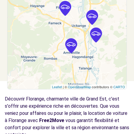
AMNEVILLE, 57360
Voir l'agence
Free2Move Rent - GARAGE CAPONE -
8.0
BOUSSE (C)
km
PASSAGE DE LANDREVANGE
BOUSSE, 57310
Voir l'agence
Leaflet
| ©
OpenStreetMap
contributors ©
CARTO
Free2Move Rent - GARAGE NICOLAS -
9.0
BASSE-HAM (C)
km
Découvrir Florange, charmante ville de Grand Est, c'est
RUE ANTOINE LAVOISIER
s'offrir une expérience riche en découvertes. Que vous
BASSE-HAM, 57970
veniez pour affaires ou pour le plaisir, la location de voiture
à Florange avec
Free2Move
vous garantit flexibilité et
Voir l'agence
confort pour explorer la ville et sa région environnante sans