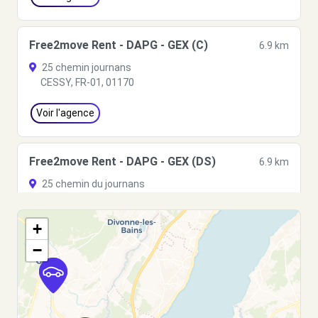
Free2move Rent - DAPG - GEX (C)
6.9 km
25 chemin journans
CESSY, FR-01, 01170
Voir l'agence
Free2move Rent - DAPG - GEX (DS)
6.9 km
25 chemin du journans
CESSY, FR-01, 01170
+
Voir l'agence
−
DS Rent - Genève 24/7
7.7 km
RTE DES ACACIAS 27
GENEVE, 1211