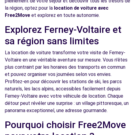
pleinement de votre séjour et découvrir tous les trésors de
Free2move Rent - APF BYMYCAR LEMAN -
la région, optez pour la
location de voiture avec
13.2
ANNEMASSE DEMOCAR (P)
km
Free2Move
et explorez en toute autonomie.
ROUTE DE THONON
Explorez Ferney-Voltaire et
ANNEMASSE, 74100
sa région sans limites
Voir l'agence
La location de voiture transforme votre visite de Ferney-
Voltaire en une véritable aventure sur mesure. Vous n'êtes
Free2Move Rent - APF BYMYCAR LEMAN -
13.2
plus contraint par les horaires des transports en commun
Annemasse (P) 24/7
km
et pouvez organiser vos journées selon vos envies.
57 ROUTE DE THONON
Profitez-en pour découvrir les stations de ski, les parcs
ANNEMASSE, FR-74, 74100
naturels, les lacs alpins, accessibles facilement depuis
Ferney-Voltaire avec votre véhicule de location. Chaque
Voir l'agence
détour peut révéler une surprise : un village pittoresque, un
panorama exceptionnel, une adresse gourmande.
Free2Move Rent - JEAN LAIN CHEVRON -
14.6
Pourquoi choisir Free2Move
VETRAZ-MONTHOUX (D)
km
ROUTE DE TANINGES