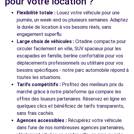
pour votre location ?
VETRAZ-MONTHOUX, 74100
Flexibilité totale :
Louez votre véhicule pour une
Voir l'agence
journée, un week-end ou plusieurs semaines. Adaptez
la durée de location à vos besoins réels, sans
engagement superflu.
Voir toutes les agences
Large choix de véhicules :
Citadine compacte pour
circuler facilement en ville, SUV spacieux pour les
escapades en famille, berline confortable pour vos
déplacements professionnels ou utilitaire pour vos
besoins spécifiques - notre parc automobile répond à
toutes les situations.
Tarifs compétitifs :
Profitez des meilleurs prix du
marché grâce à notre plateforme qui compare les
offres des loueurs partenaires. Réservez en ligne en
quelques clics et bénéficiez de tarifs transparents,
sans frais cachés.
Agences accessibles :
Récupérez votre véhicule
dans l'une de nos nombreuses agences partenaires,