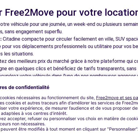
r Free2Move pour votre locatio
tre véhicule pour une journée, un week-end ou plusieurs semai
ls, sans engagement superflu.
:
Citadine compacte pour circuler facilement en ville, SUV spac
le pour vos déplacements professionnels ou utilitaire pour vos be
 les situations.
tez des meilleurs prix du marché grâce à notre plateforme qui c
gne en quelques clics et bénéficiez de tarifs transparents, sans 
cupérez votre véhicule dans l'une de nos nombreuses agences p
 près des aéroports pour faciliter le démarrage de votre séjour.
otre plateforme intuitive vous permet de réserver votre véhicu
 disponible pour répondre à toutes vos questions et vous accom
bles à découvrir à Doué-en-Anj