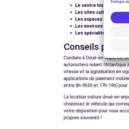
Le centre historique :
Flâ
Les sites culturels :
Visit
Les espaces naturels :
Pr
Les environs :
Explorez les
Les spécialités locales :
D
Conseils pratiq
Conduire à Doué-en-Anjou est ac
autoroutiers reliant l'Atlantique
vitesse et la signalisation en v
applications de paiement mobile 
entre 8h-9h30 et 17h-19h) pour d
La location voiture doué-en-anj
choisissez le véhicule qui corr
votre disposition pour vous ac
propres souvenirs !