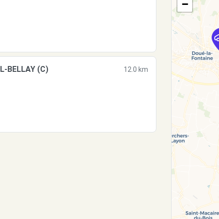
−
L-BELLAY (C)
12.0 km