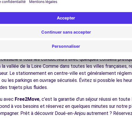
nez dans les ruelles du cœur de ville et découvrez son patrimoin
ez les musées et monuments qui font la richesse de Doué-en-An
ofitez des parcs et jardins pour une pause détente en pleine nat
 châteaux de la Loire, les vignobles, la côte atlantique, facilem
écouvrez la gastronomie régionale dans les restaurants et ma
ues pour conduire à Doué-en-An
cessible à tous les conducteurs avec quelques conseils pratique
 à la vallée de la Loire Comme dans toutes les villes françaises, 
igueur. Le stationnement en centre-ville est généralement régleme
ou les parkings en ouvrage sécurisés. Évitez si possible les he
es trajets plus fluides.
ou avec
Free2Move
, c'est la garantie d'un séjour réussi en toute
espond à vos besoins et réservez en quelques minutes sur notre 
compagner. Prêt à découvrir Doué-en-Anjou autrement ? Réserve