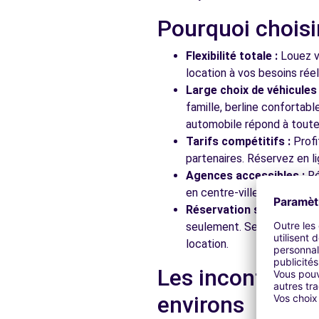
Pourquoi choisi
Flexibilité totale :
Louez vo
location à vos besoins rée
Large choix de véhicules 
famille, berline confortab
automobile répond à toutes
Tarifs compétitifs :
Profi
partenaires. Réservez en li
Agences accessibles :
Ré
en centre-ville, en gare ou
Réservation simplifiée :
N
seulement. Service client
location.
Les incontourna
environs