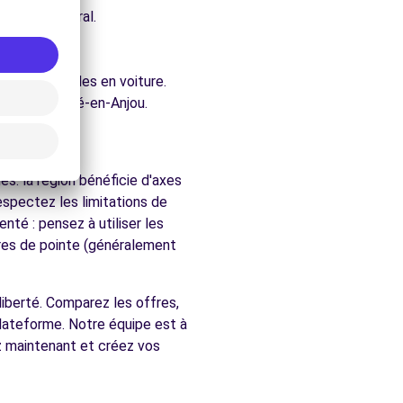
e architectural.
jou.
ure.
ent accessibles en voiture.
rchés de Doué-en-Anjou.
jou
s. la région bénéficie d'axes
respectez les limitations de
nté : pensez à utiliser les
ures de pointe (généralement
 liberté. Comparez les offres,
plateforme. Notre équipe est à
z maintenant et créez vos