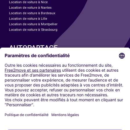
Location de voiture à Nice
Location de voiture à Nantes
Location de voiture à Bordeaux
Location de voiture à Lille
Location de voiture à Montpellier
Location de voiture à Strasbourg
AUTOPARTAGE
NOS VILLES
Paris
Madrid
Washington DC
Milan
Rome
Turin
Vienne
Berlin
Cologne
Düsseldorf
Francfort
Hambourg