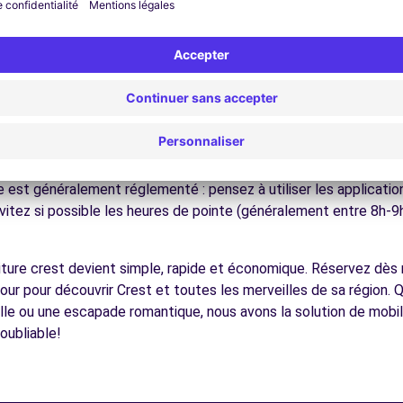
ez les musées et monuments qui font la richesse de Crest.
ofitez des parcs et jardins pour une pause détente en pleine nat
 sites touristiques de la région, facilement accessibles en voitu
écouvrez la gastronomie régionale dans les restaurants et mar
ues pour conduire à Crest
à tous les conducteurs avec quelques conseils pratiques. la vill
utes les villes françaises, respectez les limitations de vitesse 
e est généralement réglementé : pensez à utiliser les applicati
vitez si possible les heures de pointe (généralement entre 8h-9
voiture crest devient simple, rapide et économique. Réservez dès
our pour découvrir Crest et toutes les merveilles de sa région. 
lle ou une escapade romantique, nous avons la solution de mobil
oubliable!