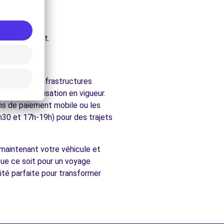
ure.
re.
chés de Crest.
e dispose d'infrastructures
et la signalisation en vigueur.
ons de paiement mobile ou les
h30 et 17h-19h) pour des trajets
 maintenant votre véhicule et
Que ce soit pour un voyage
ité parfaite pour transformer