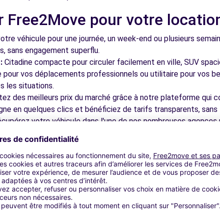
r Free2Move pour votre locatio
tre véhicule pour une journée, un week-end ou plusieurs semai
ls, sans engagement superflu.
:
Citadine compacte pour circuler facilement en ville, SUV spac
le pour vos déplacements professionnels ou utilitaire pour vos be
 les situations.
tez des meilleurs prix du marché grâce à notre plateforme qui c
gne en quelques clics et bénéficiez de tarifs transparents, sans 
cupérez votre véhicule dans l'une de nos nombreuses agences p
 près des aéroports pour faciliter le démarrage de votre séjour.
otre plateforme intuitive vous permet de réserver votre véhicu
 disponible pour répondre à toutes vos questions et vous accom
bles à découvrir à Crest et dan
nez dans les ruelles du cœur de ville et découvrez son patrimoin