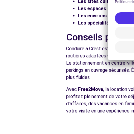
Les sites culturels :
Visit
Les espaces naturels :
Pr
Les environs :
Explorez les
Les spécialités locales :
D
Conseils pratiq
Conduire à Crest est accessible 
routières adaptées Comme dans to
Le stationnement en centre-vill
parkings en ouvrage sécurisés. É
plus fluides.
Avec
Free2Move
, la location 
profitez pleinement de votre séj
d'affaires, des vacances en fami
votre visite en une expérience in