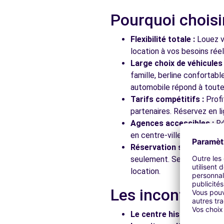
Pourquoi choisi
Flexibilité totale :
Louez vo
location à vos besoins rée
Large choix de véhicules 
famille, berline confortab
automobile répond à toutes
Tarifs compétitifs :
Profi
partenaires. Réservez en li
Agences accessibles :
Ré
en centre-ville, en gare ou
Réservation simplifiée :
N
seulement. Service client
location.
Les incontourna
Le centre historique :
Flâ