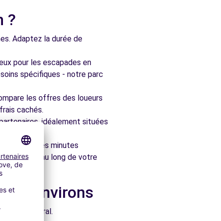
n ?
nes. Adaptez la durée de
ieux pour les escapades en
soins spécifiques - notre parc
ompare les offres des loueurs
frais cachés.
artenaires, idéalement situées
le en quelques minutes
pagner tout au long de votre
s les environs
e architectural.