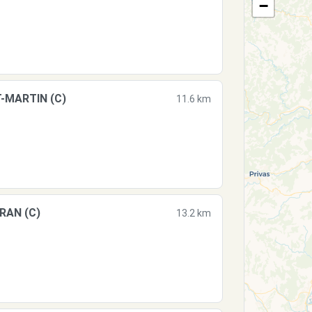
−
-MARTIN (C)
11.6 km
RAN (C)
13.2 km