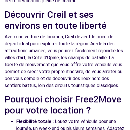
cette destination pleine de charme.
BURY (C)
km
2 RUE DU GRAND PRE
Découvrir Creil et ses
BURY, 60250
environs en toute liberté
Voir l'agence
Avec une voiture de location, Creil devient le point de
départ idéal pour explorer toute la région. Au-delà des
attractions urbaines, vous pourrez facilement rejoindre les
villes d'art, la Côte d'Opale, les champs de bataille. La
liberté de mouvement que vous offre votre véhicule vous
permet de créer votre propre itinéraire, de vous arrêter où
bon vous semble et de découvrir des lieux hors des
sentiers battus, loin des circuits touristiques classiques.
Pourquoi choisir Free2Move
pour votre location ?
Flexibilité totale :
Louez votre véhicule pour une
journée, un week-end ou plusieurs semaines. Adaptez