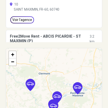
10
SAINT MAXIMIN, FR-60, 60740
Voir l'agence
Free2Move Rent - ABCIS PICARDIE - ST
3.2
MAXIMIN (P)
km
62, RUE DES DROITS DE L'HOMME ET
+
ST MAXIMIN, FR-60, 60742
−
Voir l'agence
Free2Move Rent - ACT DISTRIBUTION -
9.5
GARAGE DES 2 TILLEULS - GOUVIEUX (C)
km
10 BIS RUE EDMOND LEVEILLE
GOUVIEUX, 60270