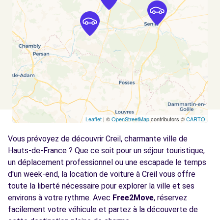
Voir l'agence
Free2Move Rent - AUTO PASSION - PONT-
10.4
STE-MAXENCE (C)
km
26 RUE GEORGES DECROZE
PONT-STE-MAXENCE, 60700
Voir l'agence
Leaflet
| ©
OpenStreetMap
contributors ©
CARTO
Free2Move Rent - SOFEMO SENLIS -
11.0
SENLIS (C)
km
Vous prévoyez de découvrir Creil, charmante ville de
10 AVENUE ETIENNE AUDIBERT
Hauts-de-France ? Que ce soit pour un séjour touristique,
SENLIS, 60300
un déplacement professionnel ou une escapade le temps
d'un week-end, la location de voiture à Creil vous offre
Voir l'agence
toute la liberté nécessaire pour explorer la ville et ses
environs à votre rythme. Avec
Free2Move
, réservez
facilement votre véhicule et partez à la découverte de
Free2Move Rent - GARAGE MAURICE -
11.8