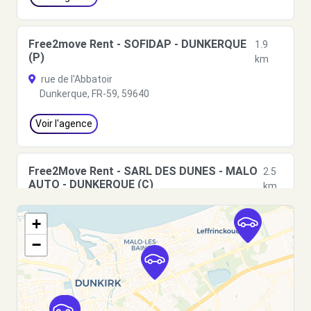
Free2move Rent - SOFIDAP - DUNKERQUE
1.9
(P)
km
rue de l'Abbatoir
Dunkerque, FR-59, 59640
Voir l'agence
Free2Move Rent - SARL DES DUNES - MALO
2.5
AUTO - DUNKERQUE (C)
km
129 RUE ARISTIDE BRIAND
+
DUNKERQUE, 59240
−
Voir l'agence
Free2Move Rent - MECANIQUE ET
5.8