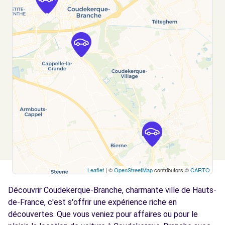
CARROSSERIE DU LITTORAL - MCL -
km
LEFFRINCKOUCKE (C)
RUE DES ACIERIES
LEFFRINCKOUCKE, 59495
Voir l'agence
Free2Move Rent - SARL GARAGE DES
7.1
REMPARTS - SOCX (C)
km
FAUBOURG DE CASSEL
SOCX, 59380
Voir l'agence
Leaflet
| ©
OpenStreetMap
contributors ©
CARTO
Découvrir Coudekerque-Branche, charmante ville de Hauts-
de-France, c'est s'offrir une expérience riche en
découvertes. Que vous veniez pour affaires ou pour le