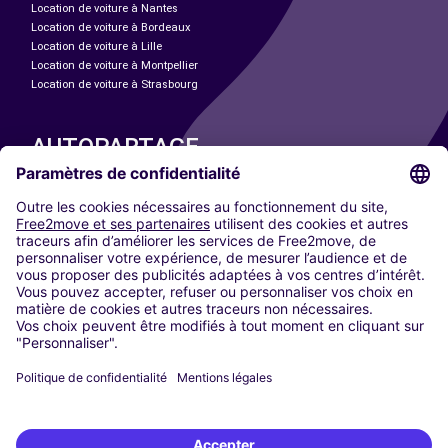
Location de voiture à Nantes
Location de voiture à Bordeaux
Location de voiture à Lille
Location de voiture à Montpellier
Location de voiture à Strasbourg
AUTOPARTAGE
NOS VILLES
Paris
Madrid
Washington DC
Milan
Rome
Turin
Vienne
Berlin
Cologne
Düsseldorf
Francfort
Hambourg
Munich